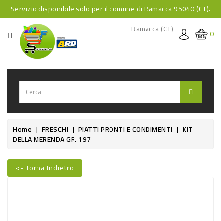
Servizio disponibile solo per il comune di Ramacca 95040 (CT).
CATEGORIA
Ramacca (CT)
0
HOME
BEVANDE
BEVANDE
ANALCOLICHE
BEVANDE
Home
FRESCHI
PIATTI PRONTI E CONDIMENTI
KIT
DELLA MERENDA GR. 197
ALCOLICHE
BEVANDE
<- Torna Indietro
CALDE
Nuovo
FOOD