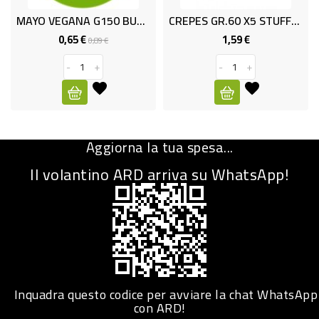
MAYO VEGANA G150 BUONO & GUSTO
CREPES GR.60 X5 STUFFER.
CURA
PERSONA
0,65 €
1,59 €
Prezzo
Prezzo
Prezzo
0,89 €
base
-
+
-
+
IGIENICO
SANITARI
ACCESSORI
Aggiorna la tua spesa...
PERSONA
PUERICULTURA
Il volantino ARD arriva su WhatsApp!
IGIENE
PERSONA
PETS
PET
Inquadra questo codice per avviare la chat WhatsApp
con ARD!
ACCESSORI