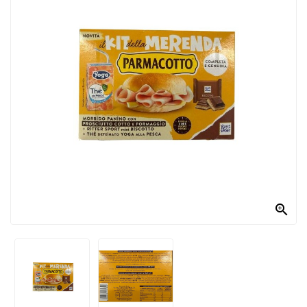
PRODOTTI
PER
CONDIRE
DOLCIARIO
PRODOTTI
DA
FORNO
RICORRENZE
PASQUALI

PREPARATI
ALIMENTI
INFANZIA
PASTA,