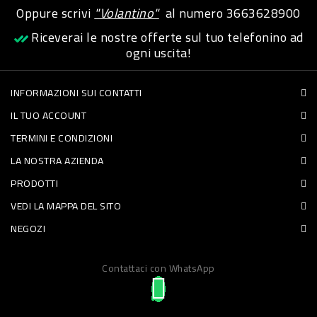
Oppure scrivi
"Volantino"
al numero
3663628900
PET
Riceverai le nostre offerte sul tuo telefonino ad
FOOD
ogni uscita!
FRESCHI
INFORMAZIONI SUI CONTATTI
IL TUO ACCOUNT
PIATTI
TERMINI E CONDIZIONI
PRONTI
LA NOSTRA AZIENDA
E
PRODOTTI
CONDIMENTI
VEDI LA MAPPA DEL SITO
CARNE
NEGOZI
ORTOFRUTTA
UOVA
Contattaci con WhatsApp
PANIFICI