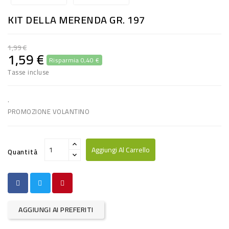
RISO
KIT DELLA MERENDA GR. 197
E
FARINA
1,99 €
1,59 €
Risparmia 0,40 €
DIETETICO
Tasse incluse
NATURALI
SNACKS
.
PROMOZIONE VOLANTINO
ALIMENTI
CONSERVATI
Aggiungi Al Carrello
Quantità
CURA
CASA
INSETTICIDI
AGGIUNGI AI PREFERITI
CARTA