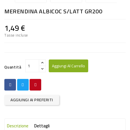
RISO
MERENDINA ALBICOC S/LATT GR200
E
FARINA
1,49 €
DIETETICO
Tasse incluse
NATURALI
SNACKS
ALIMENTI
Aggiungi Al Carrello
Quantità
CONSERVATI
CURA
CASA
AGGIUNGI AI PREFERITI
INSETTICIDI
CARTA
Descrizione
Dettagli