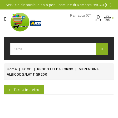
Servizio disponibile solo per il comune di Ramacca 95040 (CT).
CATEGORIA
Ramacca (CT)
0
HOME
BEVANDE
BEVANDE
ANALCOLICHE
BEVANDE
Home
FOOD
PRODOTTI DA FORNO
MERENDINA
ALBICOC S/LATT GR200
ALCOLICHE
BEVANDE
<- Torna Indietro
CALDE
Nuovo
FOOD