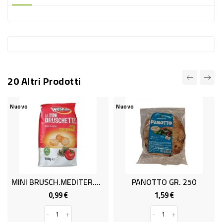
-
PLASTICA
-
AFFINI
LAVAGGIO
20 Altri Prodotti
STOVIGLIE
DEODORANTI
Nuovo
Nuovo
DETERSIVI
TESSUTI
DETERGENTI
SUPERFICI
MINI BRUSCH.MEDITER.WESN G100
PANOTTO GR. 250
ACCESSORI
0,99 €
1,59 €
Prezzo
Prezzo
CASA
-
+
-
+