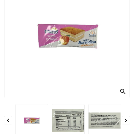
PRODOTTI
PER
CONDIRE
DOLCIARIO
PRODOTTI
DA
FORNO
RICORRENZE
PASQUALI

PREPARATI
ALIMENTI
INFANZIA


PASTA,