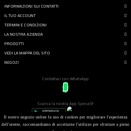
INFORMAZIONI SUI CONTATTI
PET
IL TUO ACCOUNT
FOOD
TERMINI E CONDIZIONI
LA NOSTRA AZIENDA
FRESCHI
PRODOTTI
PIATTI
VEDI LA MAPPA DEL SITO
PRONTI
NEGOZI
E
Contattaci con WhatsApp
CONDIMENTI
CARNE
ORTOFRUTTA
Scarica la nostra App Spesa5f
UOVA
Il nostro negozio online fa uso di cookies per migliorare l'esperienza
PANIFICI
dell'utente, raccomandiamo di accettarne l'utilizzo per sfruttare a pieno