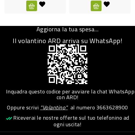
CURA
PERSONA
Aggiorna la tua spesa...
IGIENICO
Il volantino ARD arriva su WhatsApp!
SANITARI
ACCESSORI
PERSONA
PUERICULTURA
IGIENE
Inquadra questo codice per avviare la chat WhatsApp
PERSONA
con ARD!
Oppure scrivi
"Volantino"
al numero
3663628900
PETS
Riceverai le nostre offerte sul tuo telefonino ad
ogni uscita!
PET
ACCESSORI