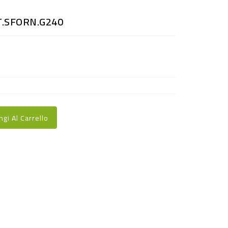
T.SFORN.G240
ngi Al Carrello