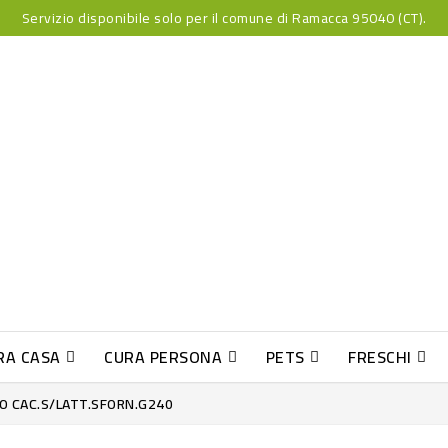
Servizio disponibile solo per il comune di Ramacca 95040 (CT).
RA CASA
CURA PERSONA
PETS
FRESCHI
PESCE INDUST-SUSHI FRESCO
O CAC.S/LATT.SFORN.G240