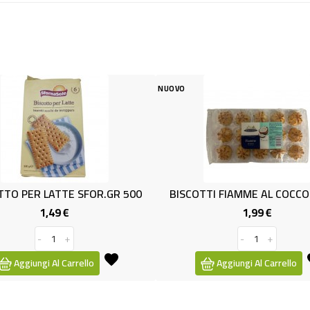
NUOVO
ER LATTE SFOR.GR 500
BISCOTTI FIAMME AL COCCO GR2
1,49 €
1,99 €
Prezzo
Prezzo
-
+
-
+
iungi Al Carrello
Aggiungi Al Carrello