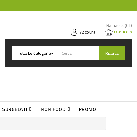
Ramacca (CT)
0
articolo
Account
Ricerca
SURGELATI
NON FOOD
PROMO