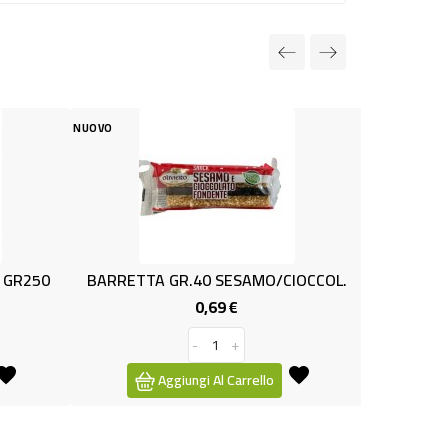
NUOVO
NUOVO
50
BARRETTA GR.40 SESAMO/CIOCCOL.
FERRERO BR
0,69 €
Prezzo
-
+
Aggiungi Al Carrello
Aggiun