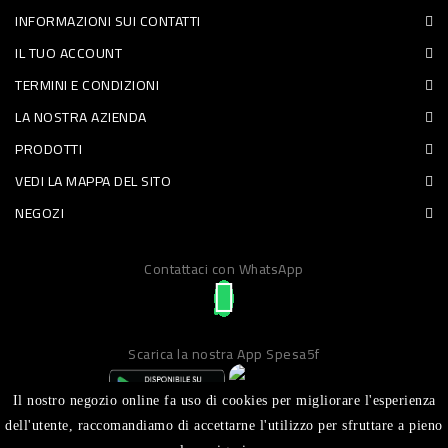
INFORMAZIONI SUI CONTATTI
PET
IL TUO ACCOUNT
FOOD
TERMINI E CONDIZIONI
LA NOSTRA AZIENDA
FRESCHI
PRODOTTI
PIATTI
VEDI LA MAPPA DEL SITO
PRONTI
NEGOZI
E
Contattaci con WhatsApp
CONDIMENTI
CARNE
ORTOFRUTTA
Scarica la nostra App Spesa5f
UOVA
Il nostro negozio online fa uso di cookies per migliorare l'esperienza
PANIFICI
dell'utente, raccomandiamo di accettarne l'utilizzo per sfruttare a pieno