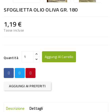
RISO
SFOGLIETTA OLIO OLIVA GR. 180
E
FARINA
1,19 €
DIETETICO
Tasse incluse
NATURALI
SNACKS
ALIMENTI
Aggiungi Al Carrello
Quantità
CONSERVATI
CURA
CASA
AGGIUNGI AI PREFERITI
INSETTICIDI
CARTA
Descrizione
Dettagli