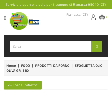
Servizio disponibile solo per il comune di Ramacca 95040 (CT).
CATEGORIA
Ramacca (CT)
0
HOME
BEVANDE
BEVANDE
ANALCOLICHE
BEVANDE
Home
FOOD
PRODOTTI DA FORNO
SFOGLIETTA OLIO
OLIVA GR. 180
ALCOLICHE
BEVANDE
<- Torna Indietro
CALDE
FOOD