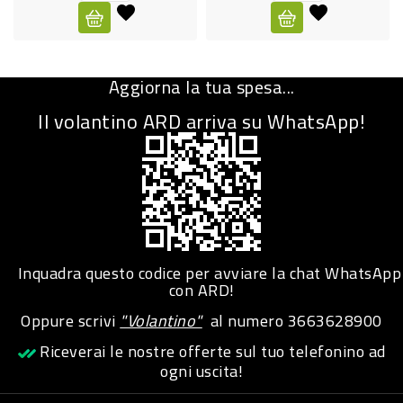
CURA
PERSONA
Aggiorna la tua spesa...
IGIENICO
Il volantino ARD arriva su WhatsApp!
SANITARI
ACCESSORI
PERSONA
PUERICULTURA
IGIENE
Inquadra questo codice per avviare la chat WhatsApp
PERSONA
con ARD!
Oppure scrivi
"Volantino"
al numero
3663628900
PETS
Riceverai le nostre offerte sul tuo telefonino ad
ogni uscita!
PET
ACCESSORI