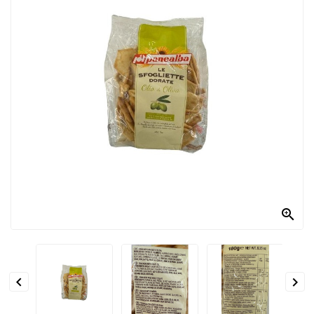
PRODOTTI
PER
CONDIRE
DOLCIARIO
PRODOTTI
DA
FORNO
RICORRENZE
PASQUALI

PREPARATI
ALIMENTI
INFANZIA


PASTA,