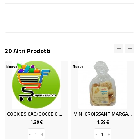
-
PLASTICA
-
AFFINI
LAVAGGIO
20 Altri Prodotti
STOVIGLIE
DEODORANTI
Nuovo
Nuovo
DETERSIVI
TESSUTI
DETERGENTI
SUPERFICI
COOKIES CAC/GOCCE CIOCC GR.175
MINI CROISSANT MARGARINA GR200
ACCESSORI
1,39 €
1,59 €
Prezzo
Prezzo
CASA
-
+
-
+