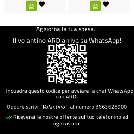
CURA
PERSONA
Aggiorna la tua spesa...
IGIENICO
Il volantino ARD arriva su WhatsApp!
SANITARI
ACCESSORI
PERSONA
PUERICULTURA
IGIENE
Inquadra questo codice per avviare la chat WhatsApp
PERSONA
con ARD!
Oppure scrivi
"Volantino"
al numero
3663628900
PETS
Riceverai le nostre offerte sul tuo telefonino ad
ogni uscita!
PET
ACCESSORI