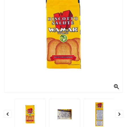
PRODOTTI
PER
CONDIRE
DOLCIARIO
PRODOTTI
DA
FORNO
RICORRENZE
PASQUALI

PREPARATI
ALIMENTI
INFANZIA


PASTA,