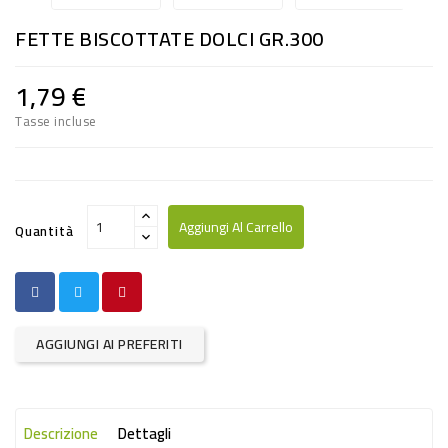
RISO
FETTE BISCOTTATE DOLCI GR.300
E
FARINA
1,79 €
DIETETICO
Tasse incluse
NATURALI
SNACKS
ALIMENTI
Aggiungi Al Carrello
Quantità
CONSERVATI
CURA
CASA
AGGIUNGI AI PREFERITI
INSETTICIDI
CARTA
Descrizione
Dettagli