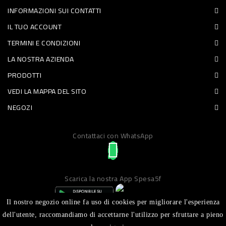
INFORMAZIONI SUI CONTATTI
PET
IL TUO ACCOUNT
FOOD
TERMINI E CONDIZIONI
LA NOSTRA AZIENDA
FRESCHI
PRODOTTI
PIATTI
VEDI LA MAPPA DEL SITO
PRONTI
NEGOZI
E
Contattaci con WhatsApp
CONDIMENTI
CARNE
ORTOFRUTTA
Scarica la nostra App Spesa5f
UOVA
Il nostro negozio online fa uso di cookies per migliorare l'esperienza
PANIFICI
dell'utente, raccomandiamo di accettarne l'utilizzo per sfruttare a pieno