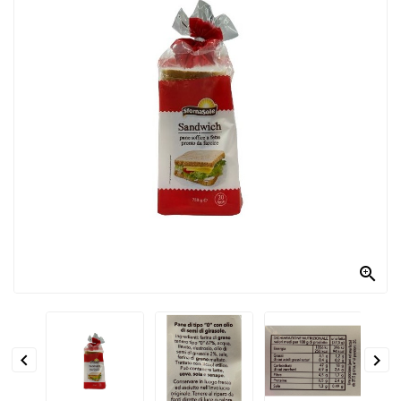
PRODOTTI
PER
CONDIRE
DOLCIARIO
PRODOTTI
DA
FORNO
RICORRENZE
PASQUALI

PREPARATI
ALIMENTI
INFANZIA


PASTA,