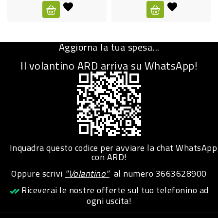
CURA
PERSONA
Aggiorna la tua spesa...
IGIENICO
Il volantino ARD arriva su WhatsApp!
SANITARI
ACCESSORI
PERSONA
PUERICULTURA
IGIENE
Inquadra questo codice per avviare la chat WhatsApp
PERSONA
con ARD!
Oppure scrivi
"Volantino"
al numero
3663628900
PETS
Riceverai le nostre offerte sul tuo telefonino ad
ogni uscita!
PET
ACCESSORI