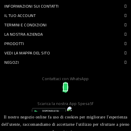
INFORMAZIONI SUI CONTATTI
PET
IL TUO ACCOUNT
FOOD
TERMINI E CONDIZIONI
LA NOSTRA AZIENDA
FRESCHI
PRODOTTI
PIATTI
VEDI LA MAPPA DEL SITO
PRONTI
NEGOZI
E
Contattaci con WhatsApp
CONDIMENTI
CARNE
ORTOFRUTTA
Scarica la nostra App Spesa5f
UOVA
Il nostro negozio online fa uso di cookies per migliorare l'esperienza
PANIFICI
dell'utente, raccomandiamo di accettarne l'utilizzo per sfruttare a pieno