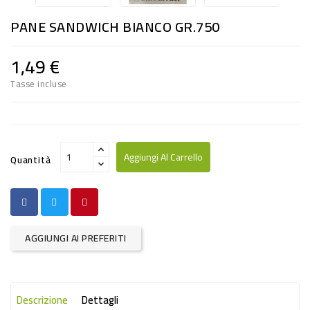
RISO
PANE SANDWICH BIANCO GR.750
E
FARINA
1,49 €
DIETETICO
Tasse incluse
NATURALI
SNACKS
ALIMENTI
Aggiungi Al Carrello
Quantità
CONSERVATI
CURA
CASA
AGGIUNGI AI PREFERITI
INSETTICIDI
CARTA
Descrizione
Dettagli