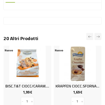
-
PLASTICA
-
AFFINI
LAVAGGIO
20 Altri Prodotti
STOVIGLIE
DEODORANTI
Nuovo
Nuovo
DETERSIVI
TESSUTI
DETERGENTI
SUPERFICI
BISC.T&T CIOCC/CARAM.SAL GR400
KRAPFEN CIOCC.SFORNAS.x5 G.210
ACCESSORI
1,99 €
1,69 €
Prezzo
Prezzo
CASA
-
+
-
+