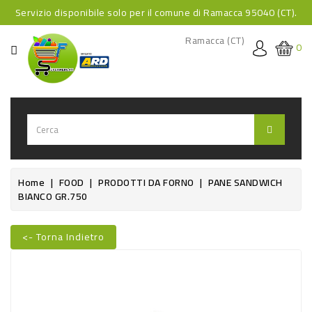
Servizio disponibile solo per il comune di Ramacca 95040 (CT).
CATEGORIA
Ramacca (CT)
0
HOME
BEVANDE
BEVANDE
ANALCOLICHE
BEVANDE
Home
FOOD
PRODOTTI DA FORNO
PANE SANDWICH
BIANCO GR.750
ALCOLICHE
BEVANDE
<- Torna Indietro
CALDE
FOOD