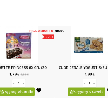
O RIDOTTO
NUOVO
NUOVO
-0,20 €
R.120
CUOR CERALE YOGURT S/ZU GR.200
FETTE B
1,99 €
o
Prezzo
-
+
Aggiungi Al Carrello