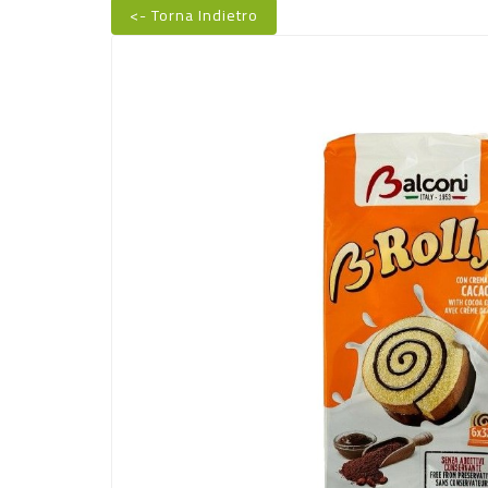
<- Torna Indietro
Nuovo