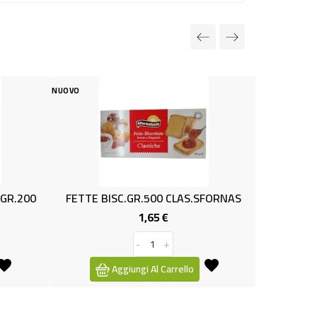
NUOVO
ISC.GR.500 CLAS.SFORNAS
TRECCINA C/GRAN. X8 336gr 
1,65 €
2,49 €
Prezzo
Prezzo
-
+
-
+
Aggiungi Al Carrello
Aggiungi Al Carrello