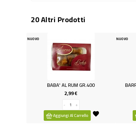
20 Altri Prodotti
NUOVO
PREZZ
BABA' AL RUM GR.400
BARRETTE PRINCESS 6X G
2,99 €
1,79 €
Prezzo
Prezzo
Prezz
1,99 €
base
-
+
-
+
Aggiungi Al Carrello
Aggiungi Al Carrello