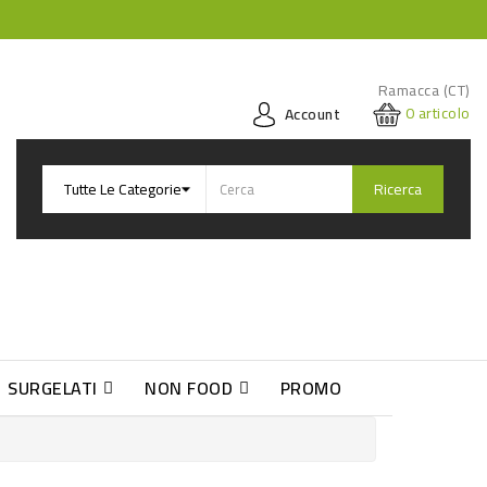
Ramacca (CT)
0
articolo
Account
Ricerca
SURGELATI
NON FOOD
PROMO