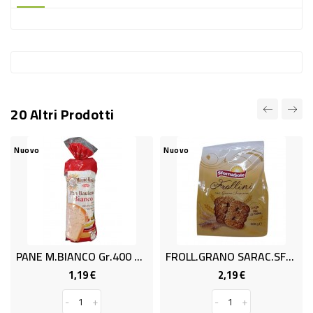
-
PLASTICA
-
AFFINI
LAVAGGIO
20 Altri Prodotti
STOVIGLIE
DEODORANTI
Nuovo
Nuovo
DETERSIVI
TESSUTI
DETERGENTI
SUPERFICI
PANE M.BIANCO Gr.400 BIANCO
FROLL.GRANO SARAC.SFORN.GR.700
ACCESSORI
1,19 €
2,19 €
Prezzo
Prezzo
CASA
-
+
-
+