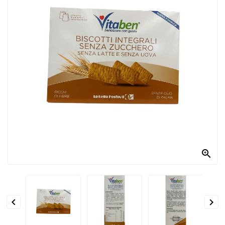
PRODOTTI
PER
CONDIRE
DOLCIARIO
PRODOTTI
DA
FORNO
RICORRENZE
PASQUALI

PREPARATI
ALIMENTI
INFANZIA


PASTA,