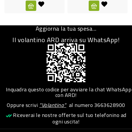
CURA
PERSONA
Aggiorna la tua spesa...
IGIENICO
Il volantino ARD arriva su WhatsApp!
SANITARI
ACCESSORI
PERSONA
PUERICULTURA
IGIENE
Inquadra questo codice per avviare la chat WhatsApp
PERSONA
con ARD!
Oppure scrivi
"Volantino"
al numero
3663628900
PETS
Riceverai le nostre offerte sul tuo telefonino ad
ogni uscita!
PET
ACCESSORI