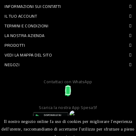
INFORMAZIONI SUI CONTATTI
PET
IL TUO ACCOUNT
FOOD
TERMINI E CONDIZIONI
LA NOSTRA AZIENDA
FRESCHI
PRODOTTI
PIATTI
VEDI LA MAPPA DEL SITO
PRONTI
NEGOZI
E
Contattaci con WhatsApp
CONDIMENTI
CARNE
ORTOFRUTTA
Scarica la nostra App Spesa5f
UOVA
Il nostro negozio online fa uso di cookies per migliorare l'esperienza
PANIFICI
dell'utente, raccomandiamo di accettarne l'utilizzo per sfruttare a pieno