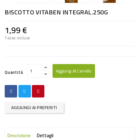
RISO
BISCOTTO VITABEN INTEGRAL.250G
E
FARINA
1,99 €
DIETETICO
Tasse incluse
NATURALI
SNACKS
ALIMENTI
Aggiungi Al Carrello
Quantità
CONSERVATI
CURA
CASA
AGGIUNGI AI PREFERITI
INSETTICIDI
CARTA
Descrizione
Dettagli