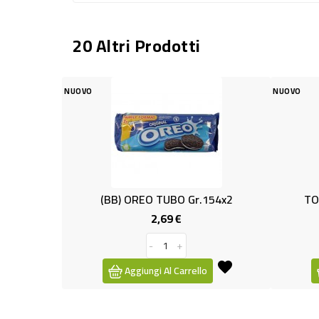
20 Altri Prodotti
OVO
NUOVO
(BB) OREO TUBO Gr.154x2
TORTINA TOMARC
2,69 €
3,59 €
Prezzo
-
+
-
+
Aggiungi Al Carrello
Aggiungi Al Ca