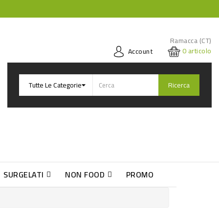
Ramacca (CT)
0
articolo
Account
Ricerca
SURGELATI
NON FOOD
PROMO