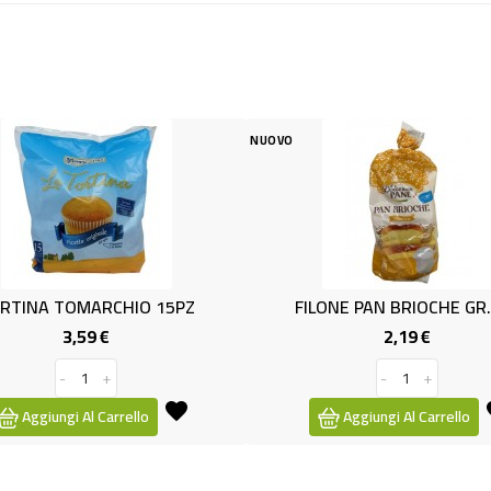
NUOVO
NUOV
HIO 15PZ
FILONE PAN BRIOCHE GR.500
T
2,19 €
Prezzo
Prezzo
-
+
rrello
Aggiungi Al Carrello