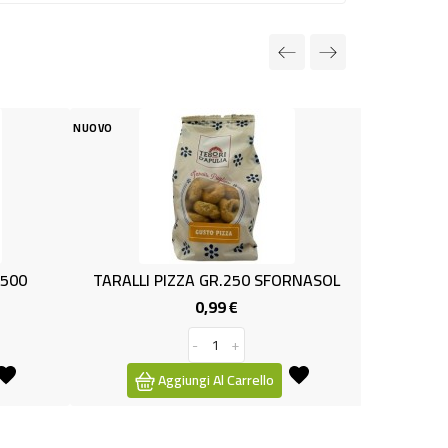
O
NUOVO
ARALLI PIZZA GR.250 SFORNASOL
B - ROLLY CACAO G
0,99 €
1,99 €
Prezzo
Pre
-
+
-
+
Aggiungi Al Carrello
Aggiungi Al Carre