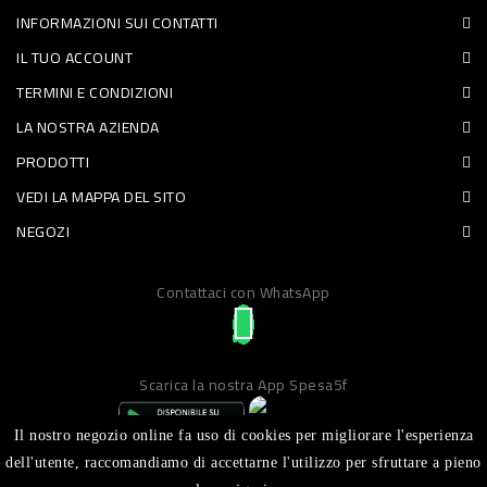
INFORMAZIONI SUI CONTATTI
PET
IL TUO ACCOUNT
FOOD
TERMINI E CONDIZIONI
LA NOSTRA AZIENDA
FRESCHI
PRODOTTI
PIATTI
VEDI LA MAPPA DEL SITO
PRONTI
NEGOZI
E
Contattaci con WhatsApp
CONDIMENTI
CARNE
ORTOFRUTTA
Scarica la nostra App Spesa5f
UOVA
Il nostro negozio online fa uso di cookies per migliorare l'esperienza
PANIFICI
dell'utente, raccomandiamo di accettarne l'utilizzo per sfruttare a pieno