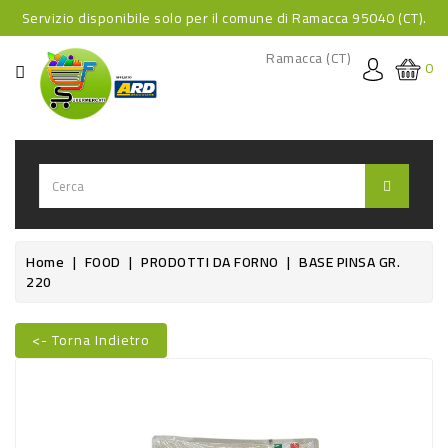
Servizio disponibile solo per il comune di Ramacca 95040 (CT).
CATEGORIA
Ramacca (CT)
0
HOME
BEVANDE
BEVANDE
ANALCOLICHE
BEVANDE
Home
FOOD
PRODOTTI DA FORNO
BASE PINSA GR.
220
ALCOLICHE
BEVANDE
<- Torna Indietro
CALDE
Nuovo
FOOD