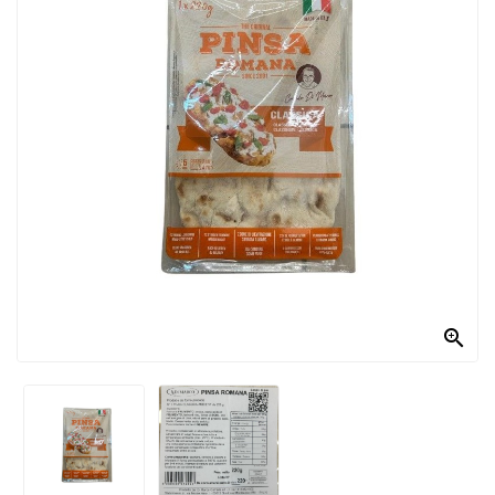
PRODOTTI
PER
CONDIRE
DOLCIARIO
PRODOTTI
DA
FORNO
RICORRENZE
PASQUALI

PREPARATI
ALIMENTI
INFANZIA
PASTA,