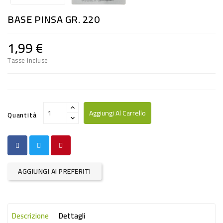
RISO
BASE PINSA GR. 220
E
FARINA
1,99 €
DIETETICO
Tasse incluse
NATURALI
SNACKS
ALIMENTI
Aggiungi Al Carrello
Quantità
CONSERVATI
CURA
CASA
AGGIUNGI AI PREFERITI
INSETTICIDI
CARTA
Descrizione
Dettagli