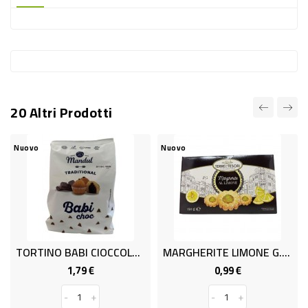
-
PLASTICA
-
AFFINI
LAVAGGIO
20 Altri Prodotti
STOVIGLIE
DEODORANTI
Nuovo
Nuovo
DETERSIVI
TESSUTI
DETERGENTI
SUPERFICI
TORTINO BABI CIOCCOLATO GR200
MARGHERITE LIMONE G.150
ACCESSORI
1,79 €
0,99 €
Prezzo
Prezzo
CASA
-
+
-
+