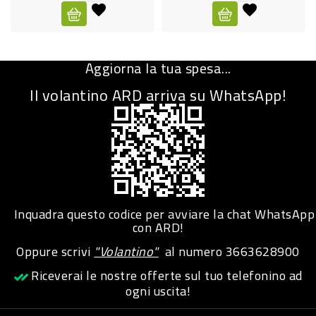
CURA
PERSONA
Aggiorna la tua spesa...
IGIENICO
Il volantino ARD arriva su WhatsApp!
SANITARI
ACCESSORI
PERSONA
PUERICULTURA
IGIENE
Inquadra questo codice per avviare la chat WhatsApp
PERSONA
con ARD!
Oppure scrivi
"Volantino"
al numero
3663628900
PETS
Riceverai le nostre offerte sul tuo telefonino ad
ogni uscita!
PET
ACCESSORI