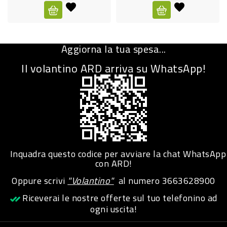
CURA
PERSONA
Aggiorna la tua spesa...
IGIENICO
Il volantino ARD arriva su WhatsApp!
SANITARI
ACCESSORI
PERSONA
PUERICULTURA
IGIENE
Inquadra questo codice per avviare la chat WhatsApp
PERSONA
con ARD!
Oppure scrivi
"Volantino"
al numero
3663628900
PETS
Riceverai le nostre offerte sul tuo telefonino ad
ogni uscita!
PET
ACCESSORI