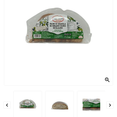
PRODOTTI
PER
CONDIRE
DOLCIARIO
PRODOTTI
DA
FORNO
RICORRENZE
PASQUALI

PREPARATI
ALIMENTI
INFANZIA


PASTA,