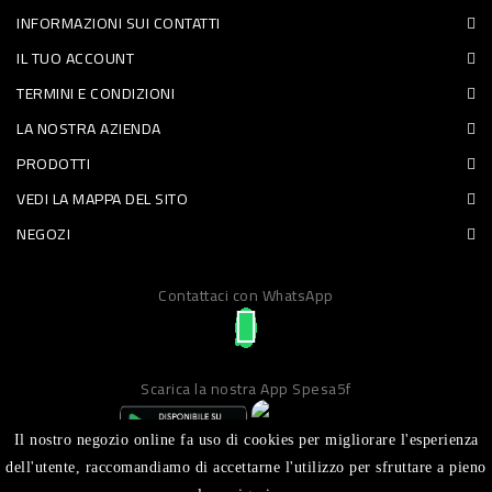
INFORMAZIONI SUI CONTATTI
PET
IL TUO ACCOUNT
FOOD
TERMINI E CONDIZIONI
LA NOSTRA AZIENDA
FRESCHI
PRODOTTI
PIATTI
VEDI LA MAPPA DEL SITO
PRONTI
NEGOZI
E
Contattaci con WhatsApp
CONDIMENTI
CARNE
ORTOFRUTTA
Scarica la nostra App Spesa5f
UOVA
Il nostro negozio online fa uso di cookies per migliorare l'esperienza
PANIFICI
dell'utente, raccomandiamo di accettarne l'utilizzo per sfruttare a pieno