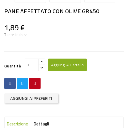
RISO
PANE AFFETTATO CON OLIVE GR450
E
FARINA
1,89 €
DIETETICO
Tasse incluse
NATURALI
SNACKS
ALIMENTI
Aggiungi Al Carrello
Quantità
CONSERVATI
CURA
CASA
AGGIUNGI AI PREFERITI
INSETTICIDI
CARTA
Descrizione
Dettagli