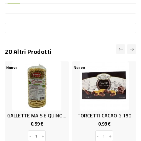
-
PLASTICA
-
AFFINI
LAVAGGIO
20 Altri Prodotti
STOVIGLIE
DEODORANTI
Nuovo
Nuovo
DETERSIVI
TESSUTI
DETERGENTI
SUPERFICI
GALLETTE MAIS E QUINOA BIO
TORCETTI CACAO G.150
ACCESSORI
0,99 €
0,99 €
Prezzo
Prezzo
CASA
-
+
-
+