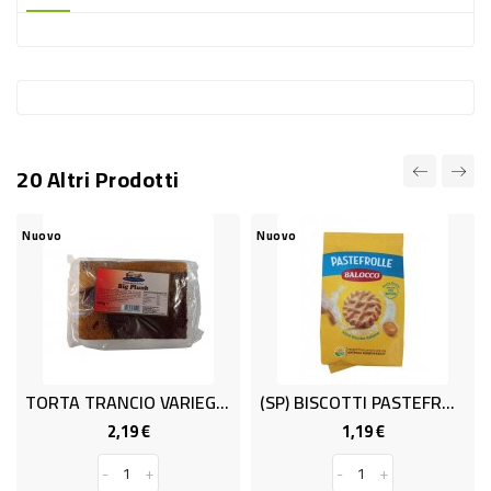
-
PLASTICA
-
AFFINI
LAVAGGIO
20 Altri Prodotti
STOVIGLIE
DEODORANTI
Nuovo
Nuovo
DETERSIVI
TESSUTI
DETERGENTI
SUPERFICI
TORTA TRANCIO VARIEG.400gr
(SP) BISCOTTI PASTEFROLLE BALOC.350
ACCESSORI
2,19 €
1,19 €
Prezzo
Prezzo
CASA
-
+
-
+