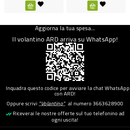
CURA
PERSONA
Aggiorna la tua spesa...
IGIENICO
Il volantino ARD arriva su WhatsApp!
SANITARI
ACCESSORI
PERSONA
PUERICULTURA
IGIENE
Inquadra questo codice per avviare la chat WhatsApp
PERSONA
con ARD!
Oppure scrivi
"Volantino"
al numero
3663628900
PETS
Riceverai le nostre offerte sul tuo telefonino ad
ogni uscita!
PET
ACCESSORI