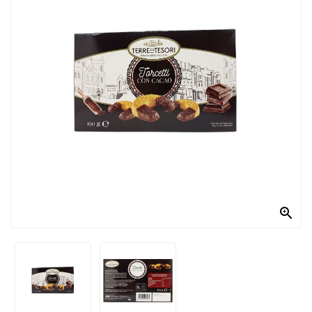
PRODOTTI
PER
CONDIRE
DOLCIARIO
PRODOTTI
DA
FORNO
RICORRENZE
PASQUALI

PREPARATI
ALIMENTI
INFANZIA
PASTA,