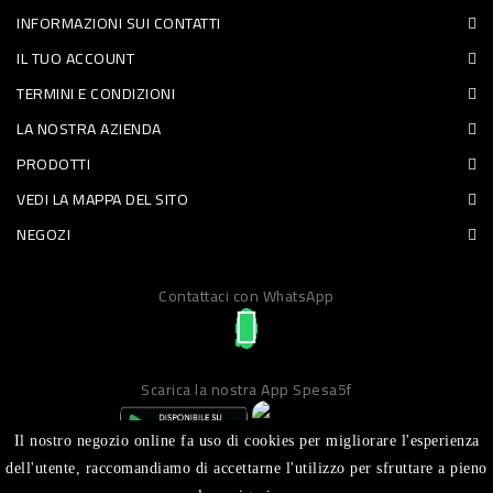
INFORMAZIONI SUI CONTATTI
PET
IL TUO ACCOUNT
FOOD
TERMINI E CONDIZIONI
LA NOSTRA AZIENDA
FRESCHI
PRODOTTI
PIATTI
VEDI LA MAPPA DEL SITO
PRONTI
NEGOZI
E
Contattaci con WhatsApp
CONDIMENTI
CARNE
ORTOFRUTTA
Scarica la nostra App Spesa5f
UOVA
Il nostro negozio online fa uso di cookies per migliorare l'esperienza
PANIFICI
dell'utente, raccomandiamo di accettarne l'utilizzo per sfruttare a pieno