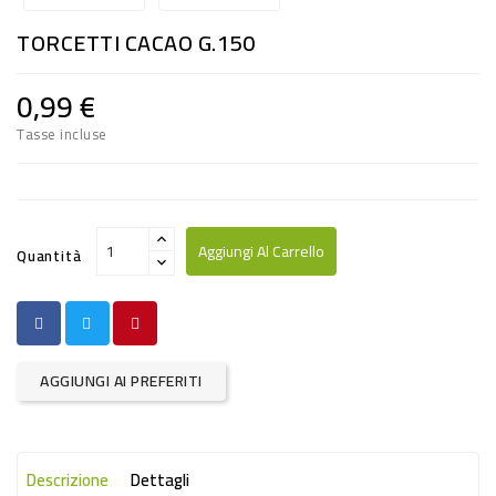
RISO
TORCETTI CACAO G.150
E
FARINA
0,99 €
DIETETICO
Tasse incluse
NATURALI
SNACKS
ALIMENTI
Aggiungi Al Carrello
Quantità
CONSERVATI
CURA
CASA
AGGIUNGI AI PREFERITI
INSETTICIDI
CARTA
Descrizione
Dettagli