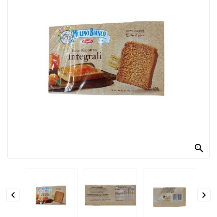
PRODOTTI
PER
CONDIRE
DOLCIARIO
PRODOTTI
DA
FORNO
RICORRENZE
PASQUALI

PREPARATI
ALIMENTI
INFANZIA


PASTA,