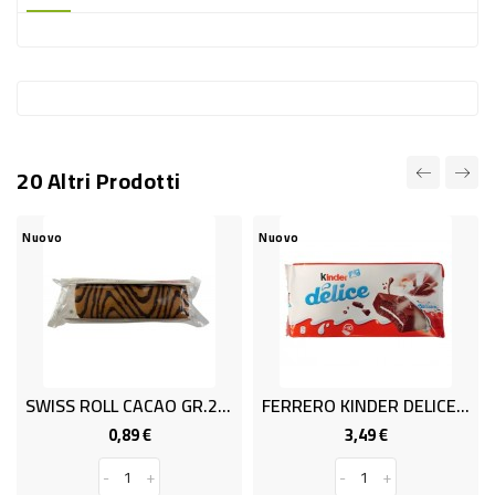
-
PLASTICA
-
AFFINI
LAVAGGIO
20 Altri Prodotti
STOVIGLIE
DEODORANTI
Nuovo
Nuovo
DETERSIVI
TESSUTI
DETERGENTI
SUPERFICI
SWISS ROLL CACAO GR.200
FERRERO KINDER DELICE T.10 GR.390
ACCESSORI
0,89 €
3,49 €
Prezzo
Prezzo
CASA
-
+
-
+