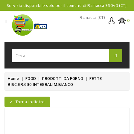
Servizio disponibile solo per il comune di Ramacca 95040 (CT).
CATEGORIA
Ramacca (CT)
0
HOME
BEVANDE
BEVANDE
ANALCOLICHE
BEVANDE
Home
FOOD
PRODOTTI DA FORNO
FETTE
BISC.GR.630 INTEGRALI M.BIANCO
ALCOLICHE
BEVANDE
<- Torna Indietro
CALDE
Nuovo
FOOD