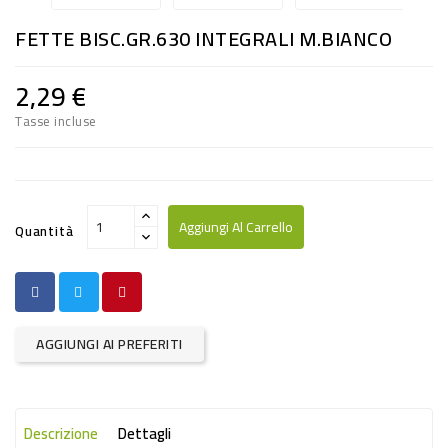
RISO
FETTE BISC.GR.630 INTEGRALI M.BIANCO
E
FARINA
2,29 €
DIETETICO
Tasse incluse
NATURALI
SNACKS
ALIMENTI
Aggiungi Al Carrello
Quantità
CONSERVATI
CURA
CASA
AGGIUNGI AI PREFERITI
INSETTICIDI
CARTA
Descrizione
Dettagli