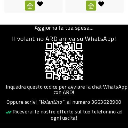
CURA
PERSONA
Aggiorna la tua spesa...
IGIENICO
Il volantino ARD arriva su WhatsApp!
SANITARI
ACCESSORI
PERSONA
PUERICULTURA
IGIENE
Inquadra questo codice per avviare la chat WhatsApp
PERSONA
con ARD!
Oppure scrivi
"Volantino"
al numero
3663628900
PETS
Riceverai le nostre offerte sul tuo telefonino ad
ogni uscita!
PET
ACCESSORI