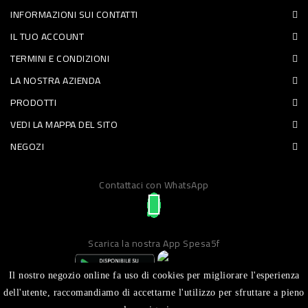
INFORMAZIONI SUI CONTATTI
PET
IL TUO ACCOUNT
FOOD
TERMINI E CONDIZIONI
LA NOSTRA AZIENDA
FRESCHI
PRODOTTI
PIATTI
VEDI LA MAPPA DEL SITO
PRONTI
NEGOZI
E
Contattaci con WhatsApp
CONDIMENTI
CARNE
ORTOFRUTTA
Scarica la nostra App Spesa5f
UOVA
Il nostro negozio online fa uso di cookies per migliorare l'esperienza
PANIFICI
dell'utente, raccomandiamo di accettarne l'utilizzo per sfruttare a pieno