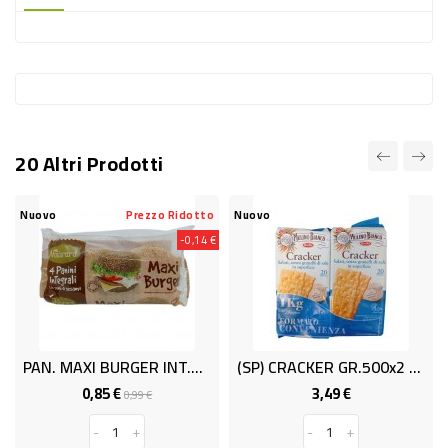
-
PLASTICA
-
AFFINI
LAVAGGIO
20 Altri Prodotti
STOVIGLIE
DEODORANTI
ovo
Prezzo Ridotto
Nuovo
Nuovo
-0,14 €
DETERSIVI
TESSUTI
DETERGENTI
SUPERFICI
PAN. MAXI BURGER INT.GR300 NATURARD
(SP) CRACKER GR.500x2 N/SAL.M.BIANC
ACCESSORI
0,85 €
3,49 €
Prezzo
Prezzo
Prezzo
0,99 €
base
CASA
-
+
-
+