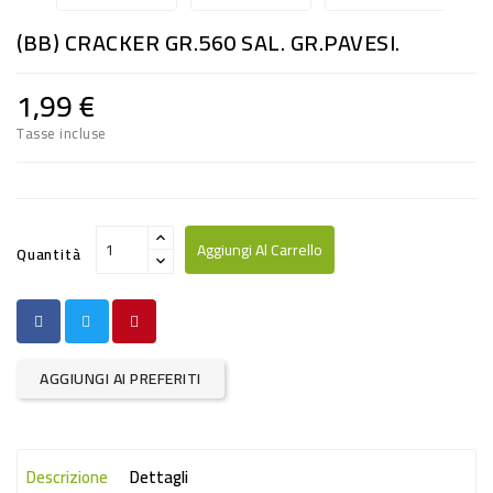
RISO
(BB) CRACKER GR.560 SAL. GR.PAVESI.
E
FARINA
1,99 €
DIETETICO
Tasse incluse
NATURALI
SNACKS
ALIMENTI
Aggiungi Al Carrello
Quantità
CONSERVATI
CURA
CASA
AGGIUNGI AI PREFERITI
INSETTICIDI
CARTA
Descrizione
Dettagli