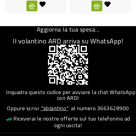
CURA
PERSONA
Aggiorna la tua spesa...
IGIENICO
Il volantino ARD arriva su WhatsApp!
SANITARI
ACCESSORI
PERSONA
PUERICULTURA
IGIENE
Inquadra questo codice per avviare la chat WhatsApp
PERSONA
con ARD!
Oppure scrivi
"Volantino"
al numero
3663628900
PETS
Riceverai le nostre offerte sul tuo telefonino ad
ogni uscita!
PET
ACCESSORI