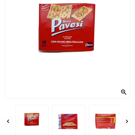
PRODOTTI
PER
CONDIRE
DOLCIARIO
PRODOTTI
DA
FORNO
RICORRENZE
PASQUALI

PREPARATI
ALIMENTI
INFANZIA


PASTA,