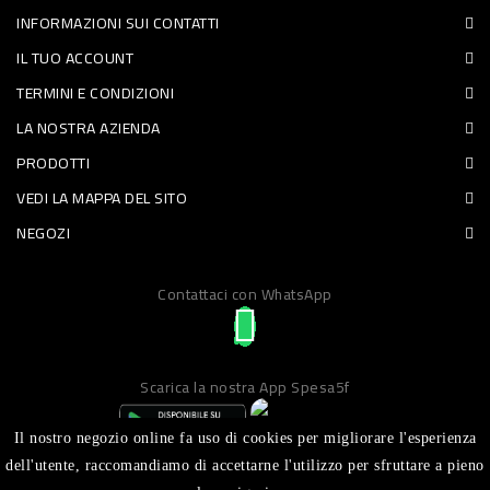
INFORMAZIONI SUI CONTATTI
PET
IL TUO ACCOUNT
FOOD
TERMINI E CONDIZIONI
LA NOSTRA AZIENDA
FRESCHI
PRODOTTI
PIATTI
VEDI LA MAPPA DEL SITO
PRONTI
NEGOZI
E
Contattaci con WhatsApp
CONDIMENTI
CARNE
ORTOFRUTTA
Scarica la nostra App Spesa5f
UOVA
Il nostro negozio online fa uso di cookies per migliorare l'esperienza
PANIFICI
dell'utente, raccomandiamo di accettarne l'utilizzo per sfruttare a pieno