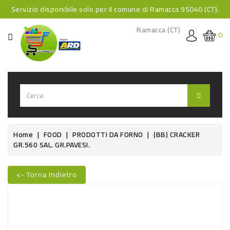
Servizio disponibile solo per il comune di Ramacca 95040 (CT).
CATEGORIA
Ramacca (CT)
0
HOME
BEVANDE
BEVANDE
ANALCOLICHE
BEVANDE
Home
FOOD
PRODOTTI DA FORNO
(BB) CRACKER
GR.560 SAL. GR.PAVESI.
ALCOLICHE
BEVANDE
<- Torna Indietro
CALDE
Nuovo
FOOD