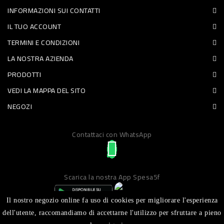
INFORMAZIONI SUI CONTATTI
PET
IL TUO ACCOUNT
FOOD
TERMINI E CONDIZIONI
LA NOSTRA AZIENDA
FRESCHI
PRODOTTI
PIATTI
VEDI LA MAPPA DEL SITO
PRONTI
NEGOZI
E
Contattaci con WhatsApp
CONDIMENTI
CARNE
ORTOFRUTTA
Scarica la nostra App Spesa5f
UOVA
Il nostro negozio online fa uso di cookies per migliorare l'esperienza
PANIFICI
dell'utente, raccomandiamo di accettarne l'utilizzo per sfruttare a pieno