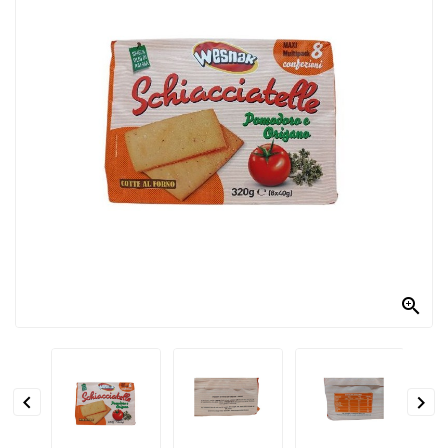
PRODOTTI
PER
CONDIRE
DOLCIARIO
PRODOTTI
DA
FORNO
RICORRENZE
PASQUALI

PREPARATI
ALIMENTI
INFANZIA


PASTA,