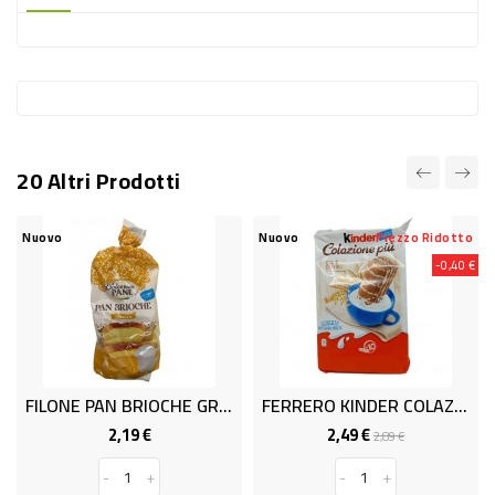
-
PLASTICA
-
AFFINI
LAVAGGIO
20 Altri Prodotti
STOVIGLIE
DEODORANTI
Nuovo
Nuovo
Prezzo Ridotto
-0,40 €
DETERSIVI
TESSUTI
DETERGENTI
SUPERFICI
FILONE PAN BRIOCHE GR.500
FERRERO KINDER COLAZIONE PIU T.10 GR.300
ACCESSORI
2,19 €
2,49 €
Prezzo
Prezzo
Prezzo
2,89 €
base
CASA
-
+
-
+