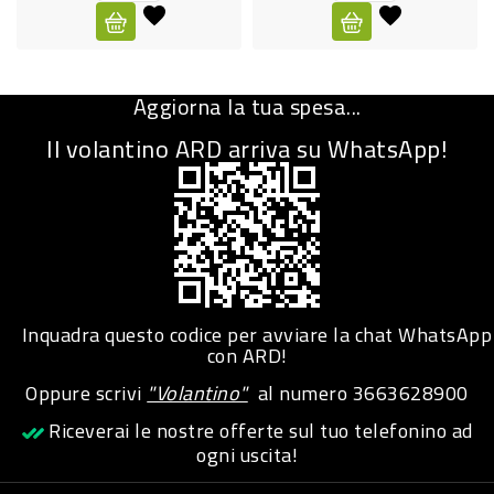
CURA
PERSONA
Aggiorna la tua spesa...
IGIENICO
Il volantino ARD arriva su WhatsApp!
SANITARI
ACCESSORI
PERSONA
PUERICULTURA
IGIENE
Inquadra questo codice per avviare la chat WhatsApp
PERSONA
con ARD!
Oppure scrivi
"Volantino"
al numero
3663628900
PETS
Riceverai le nostre offerte sul tuo telefonino ad
ogni uscita!
PET
ACCESSORI