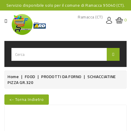
Servizio disponibile solo per il comune di Ramacca 95040 (CT).
CATEGORIA
Ramacca (CT)
0
HOME
BEVANDE
BEVANDE
ANALCOLICHE
BEVANDE
Home
FOOD
PRODOTTI DA FORNO
SCHIACCIATINE
PIZZA GR.320
ALCOLICHE
BEVANDE
<- Torna Indietro
CALDE
Nuovo
FOOD