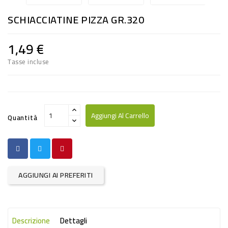
RISO
SCHIACCIATINE PIZZA GR.320
E
FARINA
1,49 €
DIETETICO
Tasse incluse
NATURALI
SNACKS
ALIMENTI
Aggiungi Al Carrello
Quantità
CONSERVATI
CURA
CASA
AGGIUNGI AI PREFERITI
INSETTICIDI
CARTA
Descrizione
Dettagli