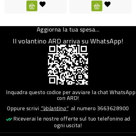
CURA
PERSONA
Aggiorna la tua spesa...
IGIENICO
Il volantino ARD arriva su WhatsApp!
SANITARI
ACCESSORI
PERSONA
PUERICULTURA
IGIENE
Inquadra questo codice per avviare la chat WhatsApp
PERSONA
con ARD!
Oppure scrivi
"Volantino"
al numero
3663628900
PETS
Riceverai le nostre offerte sul tuo telefonino ad
ogni uscita!
PET
ACCESSORI