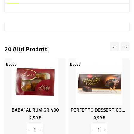
-
PLASTICA
-
AFFINI
LAVAGGIO
20 Altri Prodotti
STOVIGLIE
DEODORANTI
Nuovo
Nuovo
DETERSIVI
TESSUTI
DETERGENTI
SUPERFICI
BABA' AL RUM GR.400
PERFETTO DESSERT COFFEE GR.135
ACCESSORI
2,99 €
0,99 €
Prezzo
Prezzo
CASA
-
+
-
+