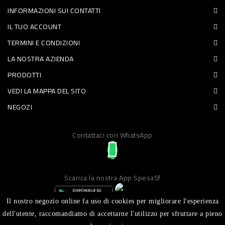
INFORMAZIONI SUI CONTATTI
PET
IL TUO ACCOUNT
FOOD
TERMINI E CONDIZIONI
LA NOSTRA AZIENDA
FRESCHI
PRODOTTI
PIATTI
VEDI LA MAPPA DEL SITO
PRONTI
NEGOZI
E
Contattaci con WhatsApp
CONDIMENTI
CARNE
ORTOFRUTTA
Scarica la nostra App Spesa5f
UOVA
Il nostro negozio online fa uso di cookies per migliorare l'esperienza
PANIFICI
dell'utente, raccomandiamo di accettarne l'utilizzo per sfruttare a pieno