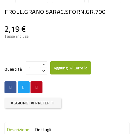
RISO
FROLL.GRANO SARAC.SFORN.GR.700
E
FARINA
2,19 €
DIETETICO
Tasse incluse
NATURALI
SNACKS
ALIMENTI
Aggiungi Al Carrello
Quantità
CONSERVATI
CURA
CASA
AGGIUNGI AI PREFERITI
INSETTICIDI
CARTA
Descrizione
Dettagli