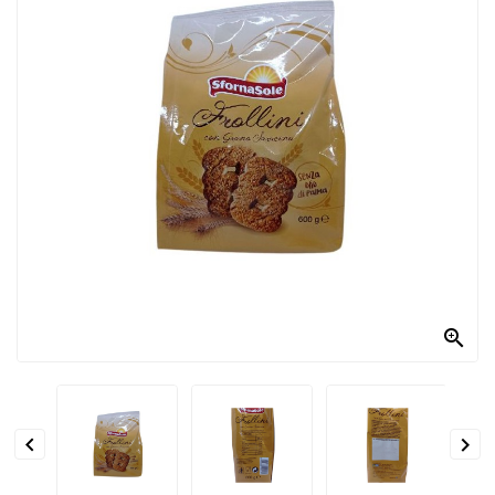
PRODOTTI
PER
CONDIRE
DOLCIARIO
PRODOTTI
DA
FORNO
RICORRENZE
PASQUALI

PREPARATI
ALIMENTI
INFANZIA


PASTA,