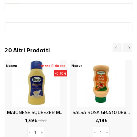
-
PLASTICA
-
AFFINI
LAVAGGIO
20 Altri Prodotti
STOVIGLIE
DEODORANTI
Nuovo
Prezzo Ridotto
Nuovo
-0,10 €
DETERSIVI
TESSUTI
DETERGENTI
SUPERFICI
MAIONESE SQUEEZER ML 300
SALSA ROSA GR.410 DEVELEY
ACCESSORI
1,49 €
2,19 €
Prezzo
Prezzo
Prezzo
1,59 €
base
CASA
-
+
-
+