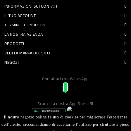
INFORMAZIONI SUI CONTATTI
PET
IL TUO ACCOUNT
FOOD
TERMINI E CONDIZIONI
LA NOSTRA AZIENDA
FRESCHI
PRODOTTI
PIATTI
VEDI LA MAPPA DEL SITO
PRONTI
NEGOZI
E
Contattaci con WhatsApp
CONDIMENTI
CARNE
ORTOFRUTTA
Scarica la nostra App Spesa5f
UOVA
Il nostro negozio online fa uso di cookies per migliorare l'esperienza
PANIFICI
dell'utente, raccomandiamo di accettarne l'utilizzo per sfruttare a pieno