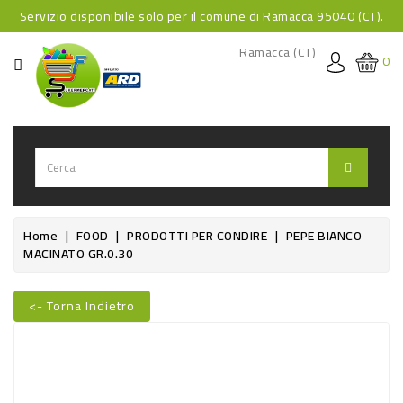
Servizio disponibile solo per il comune di Ramacca 95040 (CT).
CATEGORIA
Ramacca (CT)
0
HOME
BEVANDE
BEVANDE
ANALCOLICHE
BEVANDE
Home
FOOD
PRODOTTI PER CONDIRE
PEPE BIANCO
MACINATO GR.0.30
ALCOLICHE
BEVANDE
<- Torna Indietro
CALDE
FOOD