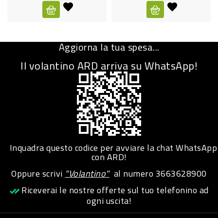
CURA
PERSONA
Aggiorna la tua spesa...
IGIENICO
Il volantino ARD arriva su WhatsApp!
SANITARI
ACCESSORI
PERSONA
PUERICULTURA
IGIENE
Inquadra questo codice per avviare la chat WhatsApp
PERSONA
con ARD!
Oppure scrivi
"Volantino"
al numero
3663628900
PETS
Riceverai le nostre offerte sul tuo telefonino ad
ogni uscita!
PET
ACCESSORI