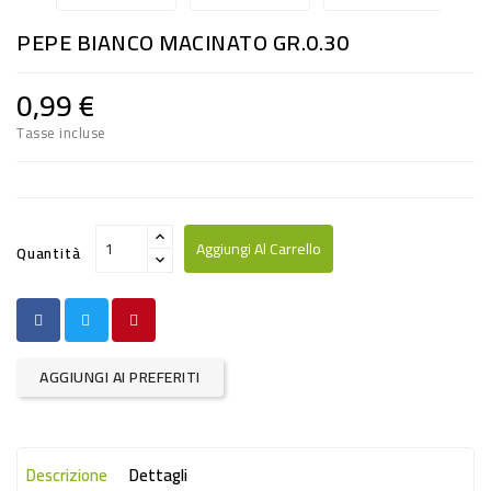
RISO
PEPE BIANCO MACINATO GR.0.30
E
FARINA
0,99 €
DIETETICO
Tasse incluse
NATURALI
SNACKS
ALIMENTI
Aggiungi Al Carrello
Quantità
CONSERVATI
CURA
CASA
AGGIUNGI AI PREFERITI
INSETTICIDI
CARTA
Descrizione
Dettagli