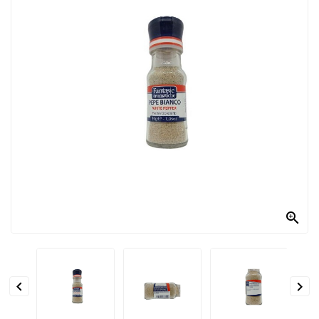
PRODOTTI
PER
CONDIRE
DOLCIARIO
PRODOTTI
DA
FORNO
RICORRENZE
PASQUALI

PREPARATI
ALIMENTI
INFANZIA


PASTA,