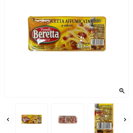
PRODOTTI
PER
CONDIRE
DOLCIARIO
PRODOTTI
DA
FORNO
RICORRENZE
PASQUALI

PREPARATI
ALIMENTI
INFANZIA


PASTA,