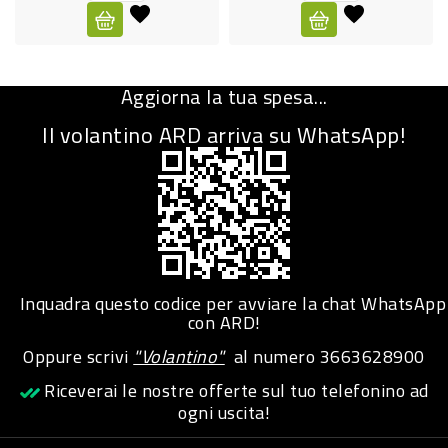
CURA
PERSONA
Aggiorna la tua spesa...
IGIENICO
Il volantino ARD arriva su WhatsApp!
SANITARI
ACCESSORI
PERSONA
PUERICULTURA
IGIENE
Inquadra questo codice per avviare la chat WhatsApp
PERSONA
con ARD!
Oppure scrivi
"Volantino"
al numero
3663628900
PETS
Riceverai le nostre offerte sul tuo telefonino ad
ogni uscita!
PET
ACCESSORI