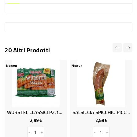
-
PLASTICA
-
AFFINI
LAVAGGIO
20 Altri Prodotti
STOVIGLIE
DEODORANTI
Nuovo
Nuovo
DETERSIVI
TESSUTI
DETERGENTI
SUPERFICI
WURSTEL CLASSICI PZ.10 KG.1
SALSICCIA SPICCHIO PICC GR.150
ACCESSORI
2,99 €
2,59 €
Prezzo
Prezzo
CASA
-
+
-
+