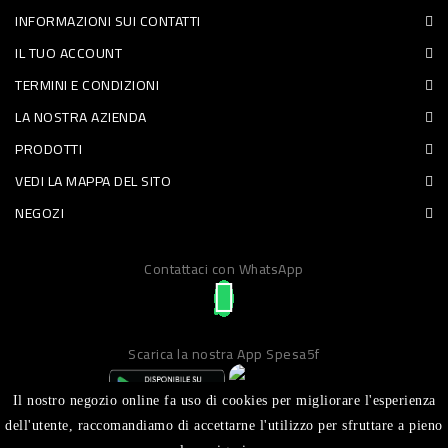
INFORMAZIONI SUI CONTATTI
PET
IL TUO ACCOUNT
FOOD
TERMINI E CONDIZIONI
LA NOSTRA AZIENDA
FRESCHI
PRODOTTI
PIATTI
VEDI LA MAPPA DEL SITO
PRONTI
NEGOZI
E
Contattaci con WhatsApp
CONDIMENTI
CARNE
ORTOFRUTTA
Scarica la nostra App Spesa5f
UOVA
Il nostro negozio online fa uso di cookies per migliorare l'esperienza
PANIFICI
dell'utente, raccomandiamo di accettarne l'utilizzo per sfruttare a pieno