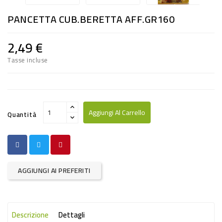
RISO
PANCETTA CUB.BERETTA AFF.GR160
E
FARINA
2,49 €
DIETETICO
Tasse incluse
NATURALI
SNACKS
ALIMENTI
Aggiungi Al Carrello
Quantità
CONSERVATI
CURA
CASA
AGGIUNGI AI PREFERITI
INSETTICIDI
CARTA
Descrizione
Dettagli