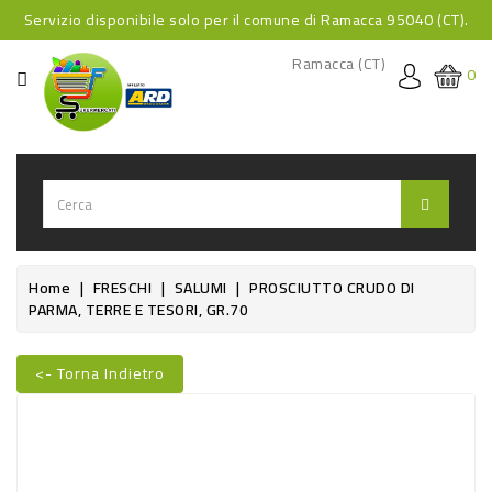
Servizio disponibile solo per il comune di Ramacca 95040 (CT).
CATEGORIA
Ramacca (CT)
0
HOME
BEVANDE
BEVANDE
ANALCOLICHE
BEVANDE
Home
FRESCHI
SALUMI
PROSCIUTTO CRUDO DI
PARMA, TERRE E TESORI, GR.70
ALCOLICHE
BEVANDE
<- Torna Indietro
CALDE
Nuovo
FOOD