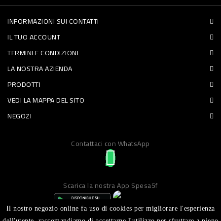
PET
INFORMAZIONI SUI CONTATTI
FOOD
IL TUO ACCOUNT
TERMINI E CONDIZIONI
FRESCHI
LA NOSTRA AZIENDA
PIATTI
PRODOTTI
VEDI LA MAPPA DEL SITO
PRONTI
NEGOZI
E
CONDIMENTI
Contattaci con WhatsApp
CARNE
ORTOFRUTTA
Scarica la nostra App Spesa5f
UOVA
PANIFICI
Il nostro negozio online fa uso di cookies per migliorare l'esperienza
dell'utente, raccomandiamo di accettarne l'utilizzo per sfruttare a pieno