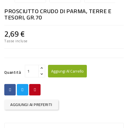
RISO
PROSCIUTTO CRUDO DI PARMA, TERRE E
E
TESORI, GR.70
FARINA
2,69 €
DIETETICO
Tasse incluse
NATURALI
SNACKS
ALIMENTI
Aggiungi Al Carrello
Quantità
CONSERVATI
CURA
CASA
AGGIUNGI AI PREFERITI
INSETTICIDI
CARTA