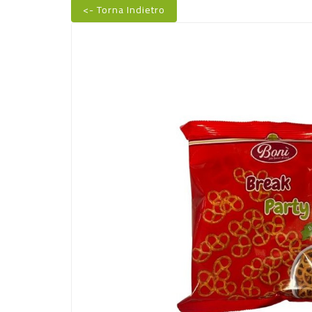
<- Torna Indietro
Nuovo