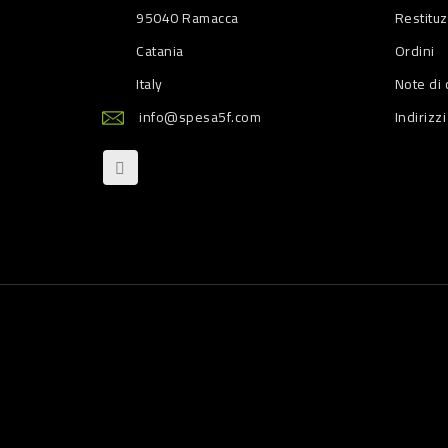
95040 Ramacca
Restitu
Catania
Ordini
Italy
Note di 
info@spesa5f.com
Indirizzi