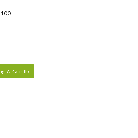
.100
ngi Al Carrello