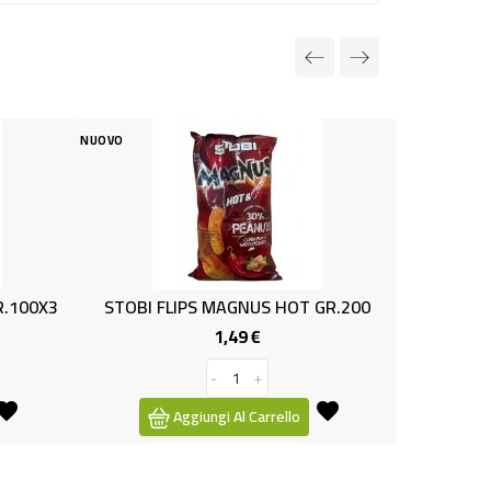
NUOVO
IPS MAGNUS HOT GR.200
STOBI FLIPS MAGNUS GR.200
1,49 €
1,49 €
Prezzo
Prezzo
-
+
-
+
giungi Al Carrello
Aggiungi Al Carrello