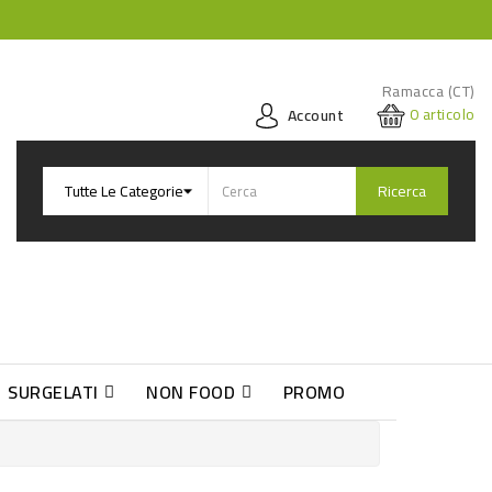
Ramacca (CT)
0
articolo
Account
Ricerca
SURGELATI
NON FOOD
PROMO