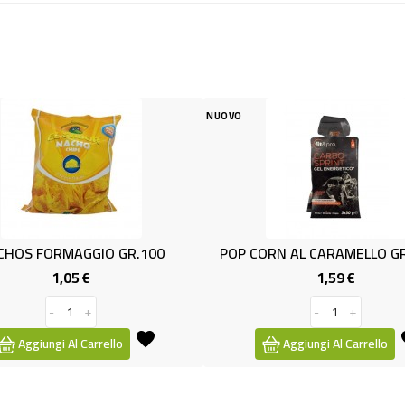
NUOVO
NUOVO
00
POP CORN AL CARAMELLO GR.100X3
STOBI FL
1,59 €
Prezzo
-
+
Aggiungi Al Carrello
Ag