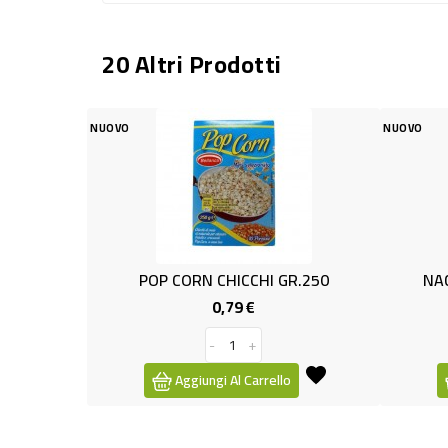
20 Altri Prodotti
NUOVO
 CORN CHICCHI GR.250
NACHOS FORMAGGIO GR.1
0,79 €
1,05 €
Prezzo
Prezzo
-
+
-
+
Aggiungi Al Carrello
Aggiungi Al Carrello