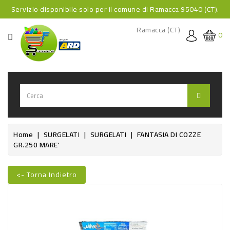
Servizio disponibile solo per il comune di Ramacca 95040 (CT).
CATEGORIA
Ramacca (CT)
0
HOME
BEVANDE
BEVANDE
ANALCOLICHE
BEVANDE
Home
SURGELATI
SURGELATI
FANTASIA DI COZZE
GR.250 MARE'
ALCOLICHE
BEVANDE
<- Torna Indietro
CALDE
Nuovo
FOOD