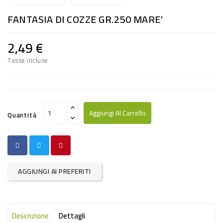
RISO
FANTASIA DI COZZE GR.250 MARE'
E
FARINA
2,49 €
DIETETICO
Tasse incluse
NATURALI
SNACKS
ALIMENTI
Aggiungi Al Carrello
Quantità
CONSERVATI
CURA
CASA
AGGIUNGI AI PREFERITI
INSETTICIDI
CARTA
Descrizione
Dettagli