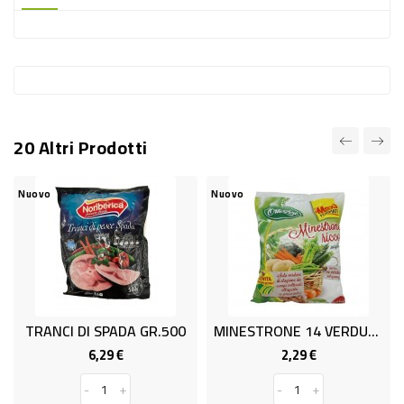
-
PLASTICA
-
AFFINI
LAVAGGIO
20 Altri Prodotti
STOVIGLIE
DEODORANTI
Nuovo
Nuovo
DETERSIVI
TESSUTI
DETERGENTI
SUPERFICI
TRANCI DI SPADA GR.500
MINESTRONE 14 VERDURE KG.1,5
ACCESSORI
6,29 €
2,29 €
Prezzo
Prezzo
CASA
-
+
-
+