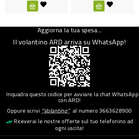
CURA
PERSONA
Aggiorna la tua spesa...
IGIENICO
Il volantino ARD arriva su WhatsApp!
SANITARI
ACCESSORI
PERSONA
PUERICULTURA
IGIENE
Inquadra questo codice per avviare la chat WhatsApp
PERSONA
con ARD!
Oppure scrivi
"Volantino"
al numero
3663628900
PETS
Riceverai le nostre offerte sul tuo telefonino ad
ogni uscita!
PET
ACCESSORI