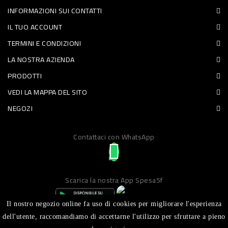
INFORMAZIONI SUI CONTATTI
PET
IL TUO ACCOUNT
FOOD
TERMINI E CONDIZIONI
LA NOSTRA AZIENDA
FRESCHI
PRODOTTI
PIATTI
VEDI LA MAPPA DEL SITO
PRONTI
NEGOZI
E
Contattaci con WhatsApp
CONDIMENTI
CARNE
ORTOFRUTTA
Scarica la nostra App Spesa5f
UOVA
Il nostro negozio online fa uso di cookies per migliorare l'esperienza
PANIFICI
dell'utente, raccomandiamo di accettarne l'utilizzo per sfruttare a pieno