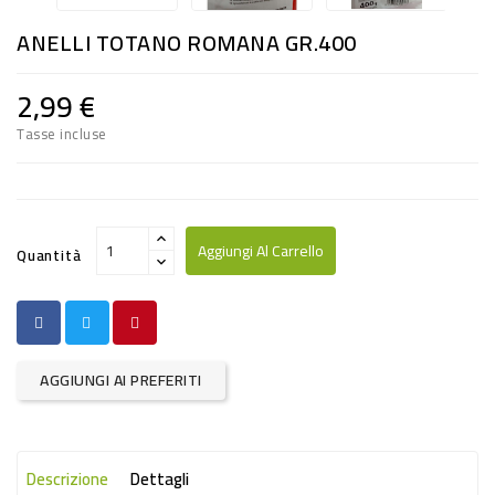
RISO
ANELLI TOTANO ROMANA GR.400
E
FARINA
2,99 €
DIETETICO
Tasse incluse
NATURALI
SNACKS
ALIMENTI
Aggiungi Al Carrello
Quantità
CONSERVATI
CURA
CASA
AGGIUNGI AI PREFERITI
INSETTICIDI
CARTA
Descrizione
Dettagli