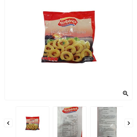
PRODOTTI
PER
CONDIRE
DOLCIARIO
PRODOTTI
DA
FORNO
RICORRENZE
PASQUALI

PREPARATI
ALIMENTI
INFANZIA


PASTA,