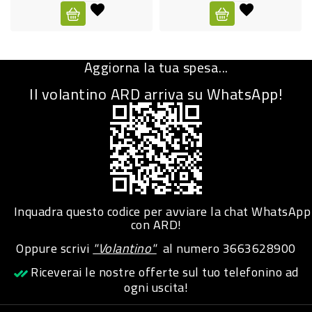
CURA
PERSONA
Aggiorna la tua spesa...
IGIENICO
Il volantino ARD arriva su WhatsApp!
SANITARI
ACCESSORI
PERSONA
PUERICULTURA
IGIENE
Inquadra questo codice per avviare la chat WhatsApp
PERSONA
con ARD!
Oppure scrivi
"Volantino"
al numero
3663628900
PETS
Riceverai le nostre offerte sul tuo telefonino ad
ogni uscita!
PET
ACCESSORI