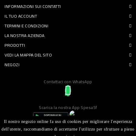
INFORMAZIONI SUI CONTATTI
PET
IL TUO ACCOUNT
FOOD
TERMINI E CONDIZIONI
LA NOSTRA AZIENDA
FRESCHI
PRODOTTI
PIATTI
VEDI LA MAPPA DEL SITO
PRONTI
NEGOZI
E
Contattaci con WhatsApp
CONDIMENTI
CARNE
ORTOFRUTTA
Scarica la nostra App Spesa5f
UOVA
Il nostro negozio online fa uso di cookies per migliorare l'esperienza
PANIFICI
dell'utente, raccomandiamo di accettarne l'utilizzo per sfruttare a pieno