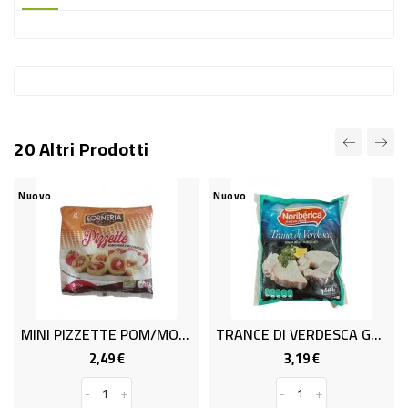
-
PLASTICA
-
AFFINI
LAVAGGIO
20 Altri Prodotti
STOVIGLIE
DEODORANTI
Nuovo
Nuovo
DETERSIVI
TESSUTI
DETERGENTI
SUPERFICI
MINI PIZZETTE POM/MOZZ GR.350
TRANCE DI VERDESCA GR.500
ACCESSORI
2,49 €
3,19 €
Prezzo
Prezzo
CASA
-
+
-
+