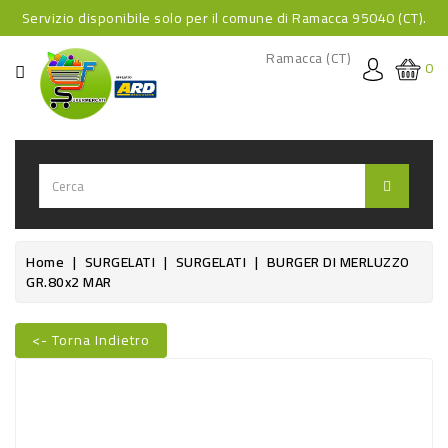
Servizio disponibile solo per il comune di Ramacca 95040 (CT).
CATEGORIA
Ramacca (CT)
0
HOME
BEVANDE
BEVANDE
ANALCOLICHE
BEVANDE
Home
SURGELATI
SURGELATI
BURGER DI MERLUZZO
GR.80x2 MAR
ALCOLICHE
BEVANDE
<- Torna Indietro
CALDE
Nuovo
FOOD