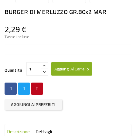
RISO
BURGER DI MERLUZZO GR.80x2 MAR
E
FARINA
2,29 €
DIETETICO
Tasse incluse
NATURALI
SNACKS
ALIMENTI
Aggiungi Al Carrello
Quantità
CONSERVATI
CURA
CASA
AGGIUNGI AI PREFERITI
INSETTICIDI
CARTA
Descrizione
Dettagli