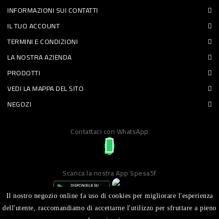
INFORMAZIONI SUI CONTATTI
PET
IL TUO ACCOUNT
FOOD
TERMINI E CONDIZIONI
LA NOSTRA AZIENDA
FRESCHI
PRODOTTI
PIATTI
VEDI LA MAPPA DEL SITO
PRONTI
NEGOZI
E
Contattaci con WhatsApp
CONDIMENTI
CARNE
ORTOFRUTTA
Scarica la nostra App Spesa5f
UOVA
Il nostro negozio online fa uso di cookies per migliorare l'esperienza
PANIFICI
dell'utente, raccomandiamo di accettarne l'utilizzo per sfruttare a pieno