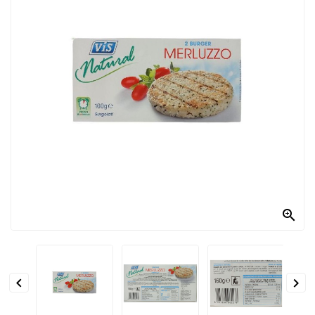
PRODOTTI
PER
CONDIRE
DOLCIARIO
PRODOTTI
DA
FORNO
RICORRENZE
PASQUALI

PREPARATI
ALIMENTI
INFANZIA


PASTA,