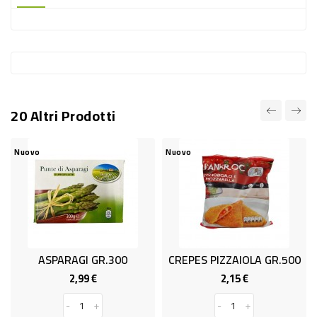
-
PLASTICA
-
AFFINI
LAVAGGIO
20 Altri Prodotti
STOVIGLIE
DEODORANTI
Nuovo
Nuovo
DETERSIVI
TESSUTI
DETERGENTI
SUPERFICI
ASPARAGI GR.300
CREPES PIZZAIOLA GR.500
ACCESSORI
2,99 €
2,15 €
Prezzo
Prezzo
CASA
-
+
-
+