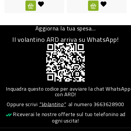
CURA
PERSONA
Aggiorna la tua spesa...
IGIENICO
Il volantino ARD arriva su WhatsApp!
SANITARI
ACCESSORI
PERSONA
PUERICULTURA
IGIENE
Inquadra questo codice per avviare la chat WhatsApp
PERSONA
con ARD!
Oppure scrivi
"Volantino"
al numero
3663628900
PETS
Riceverai le nostre offerte sul tuo telefonino ad
ogni uscita!
PET
ACCESSORI