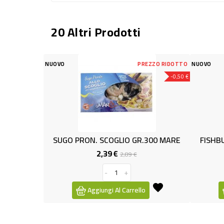
20 Altri Prodotti
PREZZO RIDOTTO
NUOVO
-0,50 €
SCOGLIO GR.300 MARE
FISHBURGER MERLUZZO 2pz Gr.210
,39 €
1,99 €
Prezzo
Prezzo
Prezzo
2,89 €
base
-
+
-
+
ngi Al Carrello
Aggiungi Al Carrello