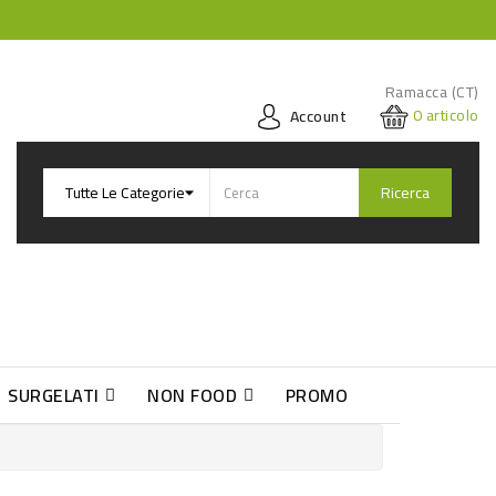
Ramacca (CT)
0
articolo
Account
Ricerca
SURGELATI
NON FOOD
PROMO