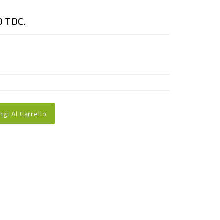
0 TDC.
ngi Al Carrello