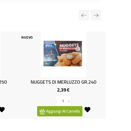
NUOVO
MERLUZZO GR.240
SUSHI CALIFORNIA MAKI GR.140
,39 €
2,99 €
Prezzo
Prezzo
+
-
+
 Al Carrello
Aggiungi Al Carrello