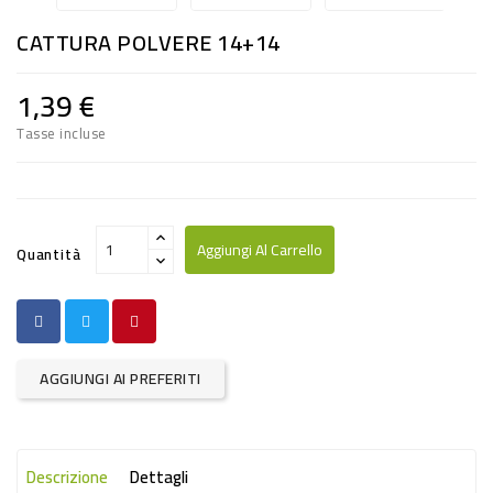
RISO
CATTURA POLVERE 14+14
E
FARINA
1,39 €
DIETETICO
Tasse incluse
NATURALI
SNACKS
ALIMENTI
Aggiungi Al Carrello
Quantità
CONSERVATI
CURA
CASA
AGGIUNGI AI PREFERITI
INSETTICIDI
CARTA
Descrizione
Dettagli