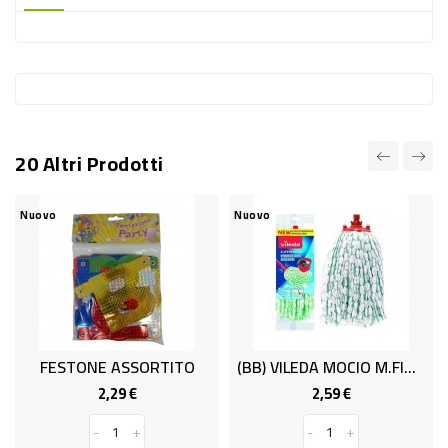
-
PLASTICA
-
AFFINI
LAVAGGIO
20 Altri Prodotti
STOVIGLIE
DEODORANTI
Nuovo
Nuovo
DETERSIVI
TESSUTI
DETERGENTI
SUPERFICI
FESTONE ASSORTITO
(BB) VILEDA MOCIO M.FIBRA & CL.RIC.
ACCESSORI
2,29 €
2,59 €
Prezzo
Prezzo
CASA
-
+
-
+