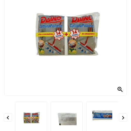
PRODOTTI
PER
CONDIRE
DOLCIARIO
PRODOTTI
DA
FORNO
RICORRENZE
PASQUALI

PREPARATI
ALIMENTI
INFANZIA


PASTA,