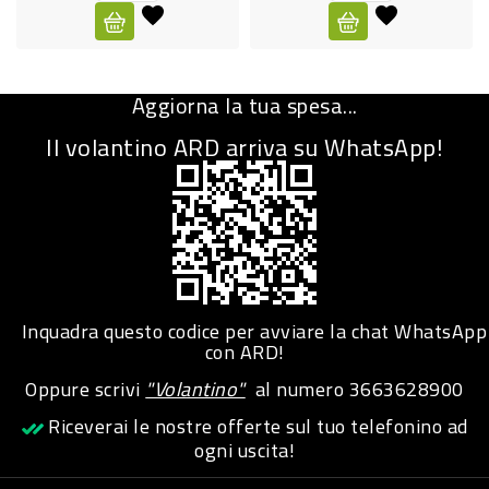
CURA
PERSONA
Aggiorna la tua spesa...
IGIENICO
Il volantino ARD arriva su WhatsApp!
SANITARI
ACCESSORI
PERSONA
PUERICULTURA
IGIENE
Inquadra questo codice per avviare la chat WhatsApp
PERSONA
con ARD!
Oppure scrivi
"Volantino"
al numero
3663628900
PETS
Riceverai le nostre offerte sul tuo telefonino ad
ogni uscita!
PET
ACCESSORI