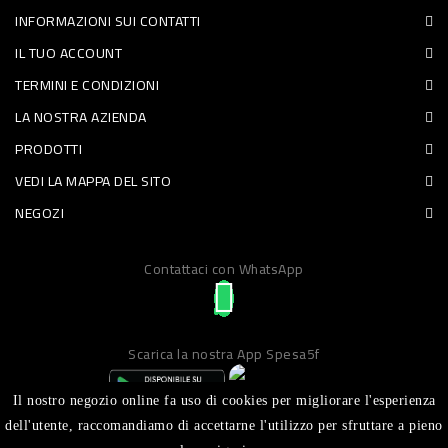
INFORMAZIONI SUI CONTATTI
PET
IL TUO ACCOUNT
FOOD
TERMINI E CONDIZIONI
LA NOSTRA AZIENDA
FRESCHI
PRODOTTI
PIATTI
VEDI LA MAPPA DEL SITO
PRONTI
NEGOZI
E
Contattaci con WhatsApp
CONDIMENTI
CARNE
ORTOFRUTTA
Scarica la nostra App Spesa5f
UOVA
Il nostro negozio online fa uso di cookies per migliorare l'esperienza
PANIFICI
dell'utente, raccomandiamo di accettarne l'utilizzo per sfruttare a pieno