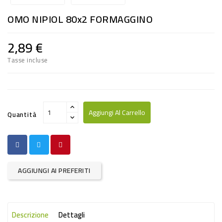
RISO
OMO NIPIOL 80x2 FORMAGGINO
E
FARINA
2,89 €
DIETETICO
Tasse incluse
NATURALI
SNACKS
ALIMENTI
Aggiungi Al Carrello
Quantità
CONSERVATI
CURA
CASA
AGGIUNGI AI PREFERITI
INSETTICIDI
CARTA
Descrizione
Dettagli