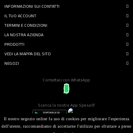
INFORMAZIONI SUI CONTATTI
PET
IL TUO ACCOUNT
FOOD
TERMINI E CONDIZIONI
LA NOSTRA AZIENDA
FRESCHI
PRODOTTI
PIATTI
VEDI LA MAPPA DEL SITO
PRONTI
NEGOZI
E
Contattaci con WhatsApp
CONDIMENTI
CARNE
ORTOFRUTTA
Scarica la nostra App Spesa5f
UOVA
Il nostro negozio online fa uso di cookies per migliorare l'esperienza
PANIFICI
dell'utente, raccomandiamo di accettarne l'utilizzo per sfruttare a pieno