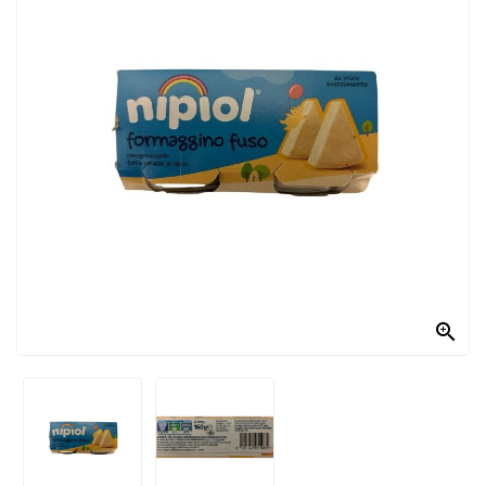
PRODOTTI
PER
CONDIRE
DOLCIARIO
PRODOTTI
DA
FORNO
RICORRENZE
PASQUALI

PREPARATI
ALIMENTI
INFANZIA
PASTA,