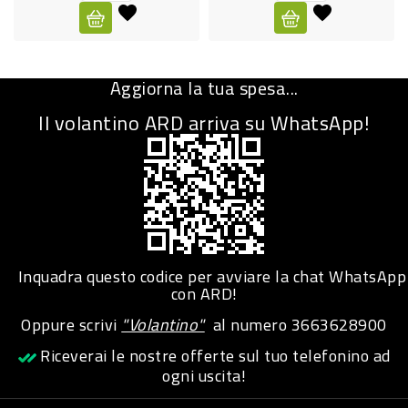
CURA
PERSONA
Aggiorna la tua spesa...
IGIENICO
Il volantino ARD arriva su WhatsApp!
SANITARI
ACCESSORI
PERSONA
PUERICULTURA
IGIENE
Inquadra questo codice per avviare la chat WhatsApp
PERSONA
con ARD!
Oppure scrivi
"Volantino"
al numero
3663628900
PETS
Riceverai le nostre offerte sul tuo telefonino ad
ogni uscita!
PET
ACCESSORI