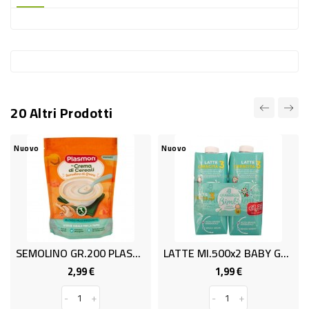
-
PLASTICA
-
AFFINI
LAVAGGIO
20 Altri Prodotti
STOVIGLIE
DEODORANTI
Nuovo
Nuovo
DETERSIVI
TESSUTI
DETERGENTI
SUPERFICI
SEMOLINO GR.200 PLASMON
LATTE Ml.500x2 BABY GRANAROLOl
ACCESSORI
2,99 €
1,99 €
Prezzo
Prezzo
CASA
-
+
-
+