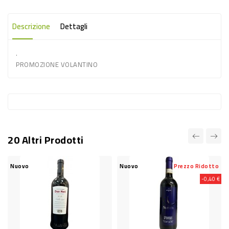
-
PLASTICA
Descrizione
Dettagli
-
.
AFFINI
PROMOZIONE VOLANTINO
LAVAGGIO
STOVIGLIE
DEODORANTI
DETERSIVI
20 Altri Prodotti
TESSUTI
DETERGENTI
Nuovo
Nuovo
Prezzo Ridotto
SUPERFICI
-0,40 €
ACCESSORI
CASA