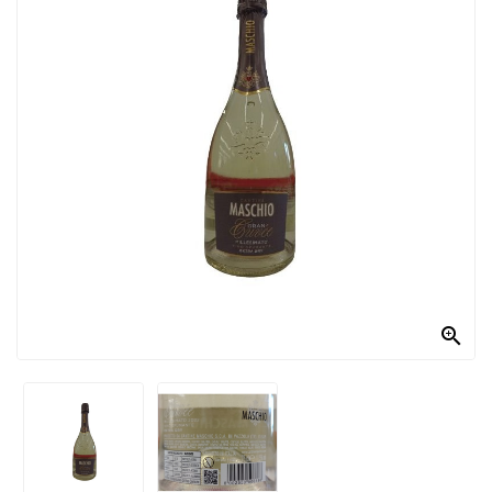
PRODOTTI
PER
CONDIRE
DOLCIARIO
PRODOTTI
DA
FORNO
RICORRENZE
PASQUALI

PREPARATI
ALIMENTI
INFANZIA
PASTA,