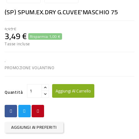
RISO
(SP) SPUM.EX.DRY G.CUVEE'MASCHIO 75
E
FARINA
4,49 €
3,49 €
Risparmia 1,00 €
DIETETICO
Tasse incluse
NATURALI
SNACKS
.
PROMOZIONE VOLANTINO
ALIMENTI
CONSERVATI
Aggiungi Al Carrello
Quantità
CURA
CASA
INSETTICIDI
AGGIUNGI AI PREFERITI
CARTA