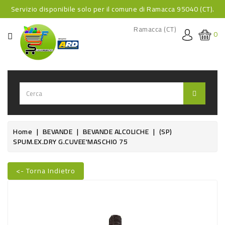
Servizio disponibile solo per il comune di Ramacca 95040 (CT).
CATEGORIA
Ramacca (CT)
0
HOME
BEVANDE
BEVANDE
ANALCOLICHE
BEVANDE
Home
BEVANDE
BEVANDE ALCOLICHE
(SP)
SPUM.EX.DRY G.CUVEE'MASCHIO 75
ALCOLICHE
BEVANDE
<- Torna Indietro
CALDE
Nuovo
FOOD