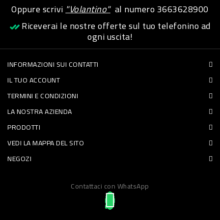
Oppure scrivi
"Volantino"
al numero
3663628900
PET
Riceverai le nostre offerte sul tuo telefonino ad
FOOD
ogni uscita!
FRESCHI
INFORMAZIONI SUI CONTATTI
IL TUO ACCOUNT
PIATTI
TERMINI E CONDIZIONI
PRONTI
LA NOSTRA AZIENDA
E
PRODOTTI
CONDIMENTI
VEDI LA MAPPA DEL SITO
CARNE
NEGOZI
ORTOFRUTTA
UOVA
Contattaci con WhatsApp
PANIFICI