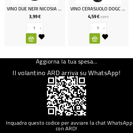
VINO DUE NERI NICOSIA CL.75
VINO CERASUOLO DOGC ML 750
CURA
PERSONA
3,99 €
4,59 €
Prezzo
Prezzo
Prezzo
4,99 €
base
-
+
-
+
IGIENICO
SANITARI
ACCESSORI
Aggiorna la tua spesa...
PERSONA
PUERICULTURA
Il volantino ARD arriva su WhatsApp!
IGIENE
PERSONA
PETS
PET
Inquadra questo codice per avviare la chat WhatsApp
con ARD!
ACCESSORI