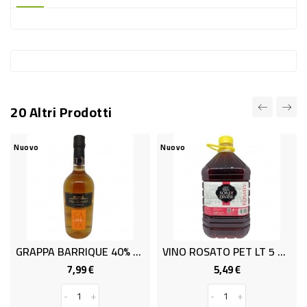
-
PLASTICA
-
AFFINI
LAVAGGIO
20 Altri Prodotti
STOVIGLIE
DEODORANTI
Nuovo
Nuovo
DETERSIVI
TESSUTI
DETERGENTI
SUPERFICI
GRAPPA BARRIQUE 40% CL.70
VINO ROSATO PET LT 5 11G .
ACCESSORI
7,99 €
5,49 €
Prezzo
Prezzo
CASA
-
+
-
+