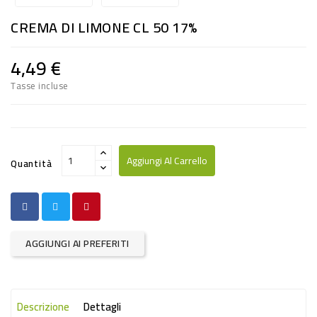
RISO
CREMA DI LIMONE CL 50 17%
E
FARINA
4,49 €
DIETETICO
Tasse incluse
NATURALI
SNACKS
ALIMENTI
Aggiungi Al Carrello
Quantità
CONSERVATI
CURA
CASA
AGGIUNGI AI PREFERITI
INSETTICIDI
CARTA
Descrizione
Dettagli