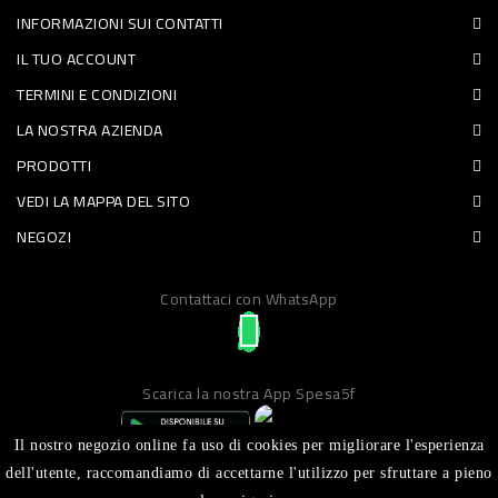
INFORMAZIONI SUI CONTATTI
PET
IL TUO ACCOUNT
FOOD
TERMINI E CONDIZIONI
LA NOSTRA AZIENDA
FRESCHI
PRODOTTI
PIATTI
VEDI LA MAPPA DEL SITO
PRONTI
NEGOZI
E
Contattaci con WhatsApp
CONDIMENTI
CARNE
ORTOFRUTTA
Scarica la nostra App Spesa5f
UOVA
Il nostro negozio online fa uso di cookies per migliorare l'esperienza
PANIFICI
dell'utente, raccomandiamo di accettarne l'utilizzo per sfruttare a pieno