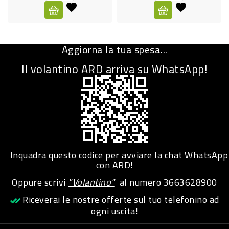
CURA
PERSONA
Aggiorna la tua spesa...
IGIENICO
Il volantino ARD arriva su WhatsApp!
SANITARI
ACCESSORI
PERSONA
PUERICULTURA
IGIENE
Inquadra questo codice per avviare la chat WhatsApp
PERSONA
con ARD!
Oppure scrivi
"Volantino"
al numero
3663628900
PETS
Riceverai le nostre offerte sul tuo telefonino ad
ogni uscita!
PET
ACCESSORI