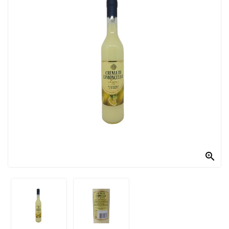
PRODOTTI
PER
CONDIRE
DOLCIARIO
PRODOTTI
DA
FORNO
RICORRENZE
PASQUALI

PREPARATI
ALIMENTI
INFANZIA
PASTA,