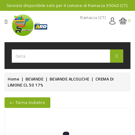
Servizio disponibile solo per il comune di Ramacca 95040 (CT).
CATEGORIA
Ramacca (CT)
0
HOME
BEVANDE
BEVANDE
ANALCOLICHE
BEVANDE
Home
BEVANDE
BEVANDE ALCOLICHE
CREMA DI
LIMONE CL 50 17%
ALCOLICHE
BEVANDE
<- Torna Indietro
CALDE
Nuovo
FOOD