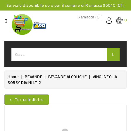
Servizio disponibile solo per il comune di Ramacca 95040 (CT).
CATEGORIA
Ramacca (CT)
0
HOME
BEVANDE
BEVANDE
ANALCOLICHE
BEVANDE
Home
BEVANDE
BEVANDE ALCOLICHE
VINO INZOLIA
SORSY DIVINI LT 2
ALCOLICHE
BEVANDE
<- Torna Indietro
CALDE
Nuovo
FOOD