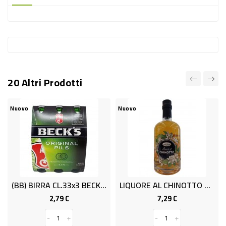
-
PLASTICA
-
AFFINI
LAVAGGIO
20 Altri Prodotti
STOVIGLIE
DEODORANTI
Nuovo
Nuovo
DETERSIVI
TESSUTI
DETERGENTI
SUPERFICI
(BB) BIRRA CL.33x3 BECK'S
LIQUORE AL CHINOTTO CL.50
ACCESSORI
2,79 €
7,29 €
Prezzo
Prezzo
CASA
-
+
-
+