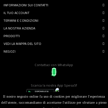
INFORMAZIONI SUI CONTATTI
PET
IL TUO ACCOUNT
FOOD
TERMINI E CONDIZIONI
LA NOSTRA AZIENDA
FRESCHI
PRODOTTI
PIATTI
VEDI LA MAPPA DEL SITO
PRONTI
NEGOZI
E
Contattaci con WhatsApp
CONDIMENTI
CARNE
ORTOFRUTTA
Scarica la nostra App Spesa5f
UOVA
Il nostro negozio online fa uso di cookies per migliorare l'esperienza
PANIFICI
dell'utente, raccomandiamo di accettarne l'utilizzo per sfruttare a pieno