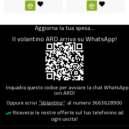
CURA
PERSONA
Aggiorna la tua spesa...
IGIENICO
Il volantino ARD arriva su WhatsApp!
SANITARI
ACCESSORI
PERSONA
PUERICULTURA
IGIENE
Inquadra questo codice per avviare la chat WhatsApp
PERSONA
con ARD!
Oppure scrivi
"Volantino"
al numero
3663628900
PETS
Riceverai le nostre offerte sul tuo telefonino ad
ogni uscita!
PET
ACCESSORI