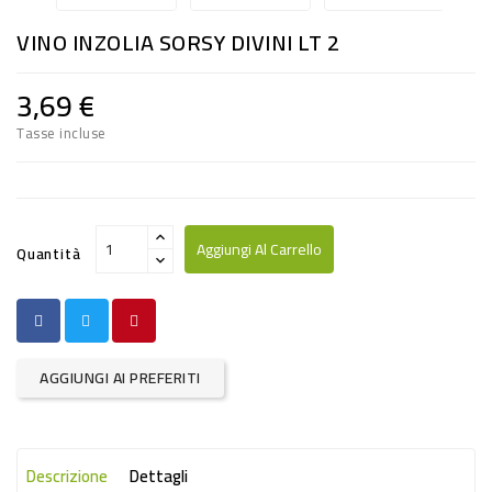
RISO
VINO INZOLIA SORSY DIVINI LT 2
E
FARINA
3,69 €
DIETETICO
Tasse incluse
NATURALI
SNACKS
ALIMENTI
Aggiungi Al Carrello
Quantità
CONSERVATI
CURA
CASA
AGGIUNGI AI PREFERITI
INSETTICIDI
CARTA
Descrizione
Dettagli