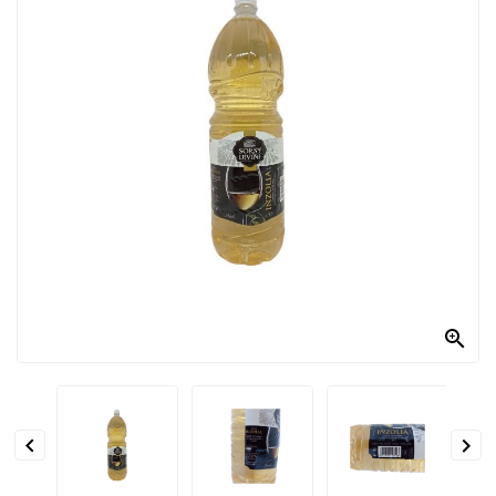
PRODOTTI
PER
CONDIRE
DOLCIARIO
PRODOTTI
DA
FORNO
RICORRENZE
PASQUALI

PREPARATI
ALIMENTI
INFANZIA


PASTA,