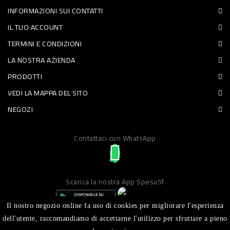
INFORMAZIONI SUI CONTATTI
PET
IL TUO ACCOUNT
FOOD
TERMINI E CONDIZIONI
LA NOSTRA AZIENDA
FRESCHI
PRODOTTI
PIATTI
VEDI LA MAPPA DEL SITO
PRONTI
NEGOZI
E
Contattaci con WhatsApp
CONDIMENTI
CARNE
ORTOFRUTTA
Scarica la nostra App Spesa5f
UOVA
Il nostro negozio online fa uso di cookies per migliorare l'esperienza
PANIFICI
dell'utente, raccomandiamo di accettarne l'utilizzo per sfruttare a pieno