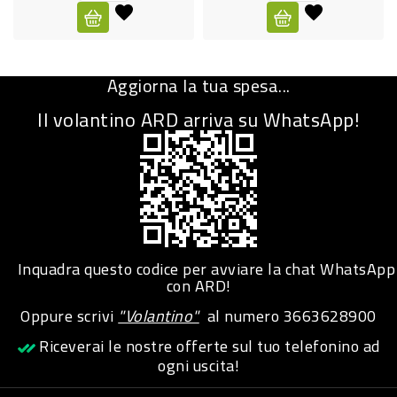
CURA
PERSONA
Aggiorna la tua spesa...
IGIENICO
Il volantino ARD arriva su WhatsApp!
SANITARI
ACCESSORI
PERSONA
PUERICULTURA
IGIENE
Inquadra questo codice per avviare la chat WhatsApp
PERSONA
con ARD!
Oppure scrivi
"Volantino"
al numero
3663628900
PETS
Riceverai le nostre offerte sul tuo telefonino ad
ogni uscita!
PET
ACCESSORI