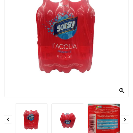
PRODOTTI
PER
CONDIRE
DOLCIARIO
PRODOTTI
DA
FORNO
RICORRENZE
PASQUALI

PREPARATI
ALIMENTI
INFANZIA


PASTA,