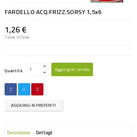
RISO
FARDELLO ACQ.FRIZZ.SORSY 1,5x6
E
FARINA
1,26 €
DIETETICO
Tasse incluse
NATURALI
SNACKS
ALIMENTI
Aggiungi Al Carrello
Quantità
CONSERVATI
CURA
CASA
AGGIUNGI AI PREFERITI
INSETTICIDI
CARTA
Descrizione
Dettagli