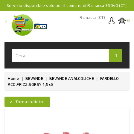
Servizio disponibile solo per il comune di Ramacca 95040 (CT).
CATEGORIA
Ramacca (CT)
0
HOME
BEVANDE
BEVANDE
ANALCOLICHE
BEVANDE
Home
BEVANDE
BEVANDE ANALCOLICHE
FARDELLO
ACQ.FRIZZ.SORSY 1,5x6
ALCOLICHE
BEVANDE
<- Torna Indietro
CALDE
FOOD