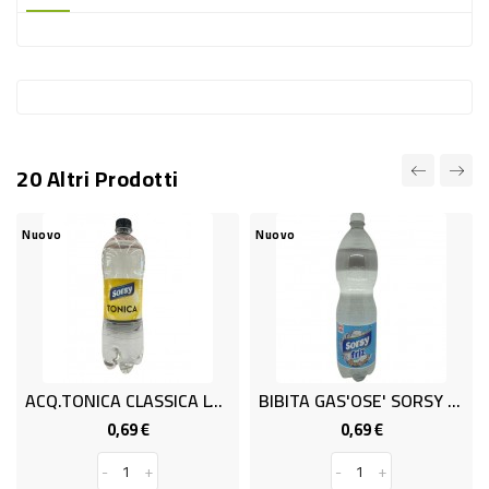
-
PLASTICA
-
AFFINI
LAVAGGIO
20 Altri Prodotti
STOVIGLIE
DEODORANTI
vo
Nuovo
Nuovo
DETERSIVI
TESSUTI
DETERGENTI
SUPERFICI
ACQ.TONICA CLASSICA LT 1 SORSY
BIBITA GAS'OSE' SORSY LT 1.5
ACCESSORI
0,69 €
0,69 €
Prezzo
Prezzo
CASA
-
+
-
+