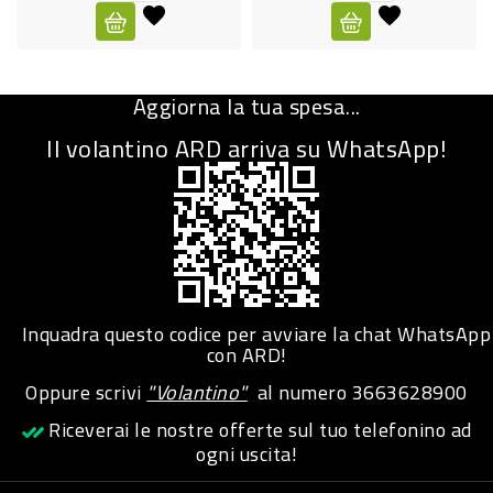
CURA
PERSONA
Aggiorna la tua spesa...
IGIENICO
Il volantino ARD arriva su WhatsApp!
SANITARI
ACCESSORI
PERSONA
PUERICULTURA
IGIENE
Inquadra questo codice per avviare la chat WhatsApp
PERSONA
con ARD!
Oppure scrivi
"Volantino"
al numero
3663628900
PETS
Riceverai le nostre offerte sul tuo telefonino ad
ogni uscita!
PET
ACCESSORI