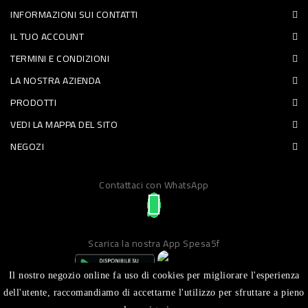
INFORMAZIONI SUI CONTATTI
PET
IL TUO ACCOUNT
FOOD
TERMINI E CONDIZIONI
LA NOSTRA AZIENDA
FRESCHI
PRODOTTI
PIATTI
VEDI LA MAPPA DEL SITO
PRONTI
NEGOZI
E
Contattaci con WhatsApp
CONDIMENTI
CARNE
ORTOFRUTTA
Scarica la nostra App Spesa5f
UOVA
Il nostro negozio online fa uso di cookies per migliorare l'esperienza
PANIFICI
dell'utente, raccomandiamo di accettarne l'utilizzo per sfruttare a pieno