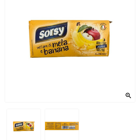
PRODOTTI
PER
CONDIRE
DOLCIARIO
PRODOTTI
DA
FORNO
RICORRENZE
PASQUALI

PREPARATI
ALIMENTI
INFANZIA
PASTA,