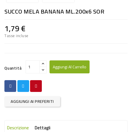
RISO
SUCCO MELA BANANA ML.200x6 SOR
E
FARINA
1,79 €
DIETETICO
Tasse incluse
NATURALI
SNACKS
ALIMENTI
Aggiungi Al Carrello
Quantità
CONSERVATI
CURA
CASA
AGGIUNGI AI PREFERITI
INSETTICIDI
CARTA
Descrizione
Dettagli