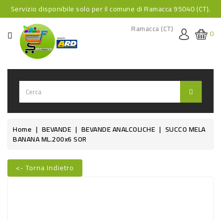
Servizio disponibile solo per il comune di Ramacca 95040 (CT).
CATEGORIA
Ramacca (CT)
0
HOME
BEVANDE
BEVANDE
ANALCOLICHE
BEVANDE
Home
BEVANDE
BEVANDE ANALCOLICHE
SUCCO MELA
BANANA ML.200x6 SOR
ALCOLICHE
BEVANDE
<- Torna Indietro
CALDE
Nuovo
FOOD