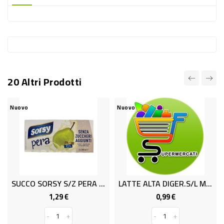
-
PLASTICA
-
AFFINI
LAVAGGIO
20 Altri Prodotti
STOVIGLIE
DEODORANTI
Nuovo
Nuovo
DETERSIVI
TESSUTI
DETERGENTI
SUPERFICI
SUCCO SORSY S/Z PERA ML.200x3
LATTE ALTA DIGER.S/L ML 500
ACCESSORI
1,29 €
0,99 €
Prezzo
Prezzo
CASA
-
+
-
+