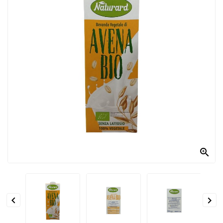
PRODOTTI
PER
CONDIRE
DOLCIARIO
PRODOTTI
DA
FORNO
RICORRENZE
PASQUALI

PREPARATI
ALIMENTI
INFANZIA


PASTA,