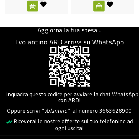
CURA
PERSONA
Aggiorna la tua spesa...
IGIENICO
Il volantino ARD arriva su WhatsApp!
SANITARI
ACCESSORI
PERSONA
PUERICULTURA
IGIENE
Inquadra questo codice per avviare la chat WhatsApp
PERSONA
con ARD!
Oppure scrivi
"Volantino"
al numero
3663628900
PETS
Riceverai le nostre offerte sul tuo telefonino ad
ogni uscita!
PET
ACCESSORI