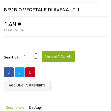
RISO
BEV.BIO VEGETALE DI AVENA LT 1
E
FARINA
1,49 €
DIETETICO
Tasse incluse
NATURALI
SNACKS
ALIMENTI
Aggiungi Al Carrello
Quantità
CONSERVATI
CURA
CASA
AGGIUNGI AI PREFERITI
INSETTICIDI
CARTA
Descrizione
Dettagli