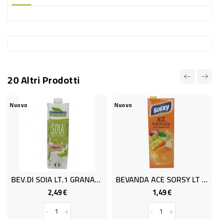
-
PLASTICA
-
AFFINI
LAVAGGIO
20 Altri Prodotti
STOVIGLIE
DEODORANTI
Nuovo
Nuovo
N
DETERSIVI
TESSUTI
DETERGENTI
SUPERFICI
BEV.DI SOIA LT.1 GRANAROLO
BEVANDA ACE SORSY LT 1.5
ACCESSORI
2,49 €
1,49 €
Prezzo
Prezzo
CASA
-
+
-
+