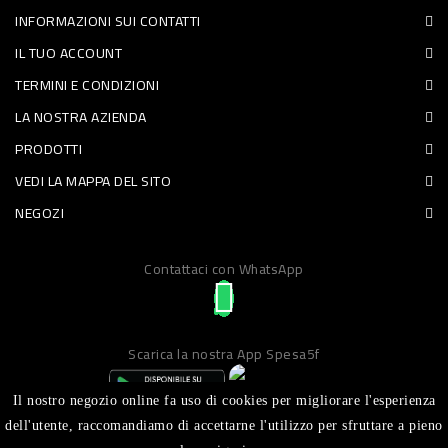
INFORMAZIONI SUI CONTATTI
PET
IL TUO ACCOUNT
FOOD
TERMINI E CONDIZIONI
LA NOSTRA AZIENDA
FRESCHI
PRODOTTI
PIATTI
VEDI LA MAPPA DEL SITO
PRONTI
NEGOZI
E
Contattaci con WhatsApp
CONDIMENTI
CARNE
ORTOFRUTTA
Scarica la nostra App Spesa5f
UOVA
Il nostro negozio online fa uso di cookies per migliorare l'esperienza
PANIFICI
dell'utente, raccomandiamo di accettarne l'utilizzo per sfruttare a pieno