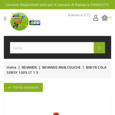
Servizio disponibile solo per il comune di Ramacca 95040 (CT).
CATEGORIA
Ramacca (CT)
0
HOME
BEVANDE
BEVANDE
ANALCOLICHE
BEVANDE
Home
BEVANDE
BEVANDE ANALCOLICHE
BIBITA COLA
SORSY 100% LT 1.5
ALCOLICHE
BEVANDE
<- Torna Indietro
CALDE
Nuovo
FOOD