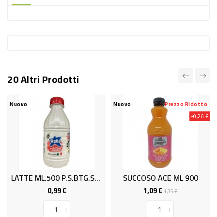
-
PLASTICA
-
AFFINI
LAVAGGIO
20 Altri Prodotti
STOVIGLIE
DEODORANTI
Nuovo
Nuovo
Prezzo Ridotto
-0,26 €
DETERSIVI
TESSUTI
DETERGENTI
SUPERFICI
LATTE ML.500 P.S.BTG.STELLA
SUCCOSO ACE ML 900
ACCESSORI
0,99 €
1,09 €
Prezzo
Prezzo
Prezzo
1,35 €
base
CASA
-
+
-
+