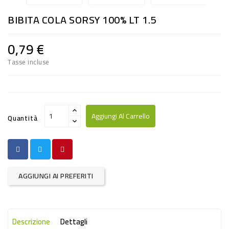
RISO
BIBITA COLA SORSY 100% LT 1.5
E
FARINA
0,79 €
DIETETICO
Tasse incluse
NATURALI
SNACKS
ALIMENTI
Aggiungi Al Carrello
Quantità
CONSERVATI
CURA
CASA
AGGIUNGI AI PREFERITI
INSETTICIDI
CARTA
Descrizione
Dettagli