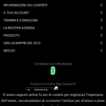
INFORMAZIONI SUI CONTATTI
PET
IL TUO ACCOUNT
FOOD
TERMINI E CONDIZIONI
LA NOSTRA AZIENDA
FRESCHI
PRODOTTI
PIATTI
VEDI LA MAPPA DEL SITO
PRONTI
NEGOZI
E
Contattaci con WhatsApp
CONDIMENTI
CARNE
ORTOFRUTTA
Scarica la nostra App Spesa5f
UOVA
Il nostro negozio online fa uso di cookies per migliorare l'esperienza
PANIFICI
dell'utente, raccomandiamo di accettarne l'utilizzo per sfruttare a pieno