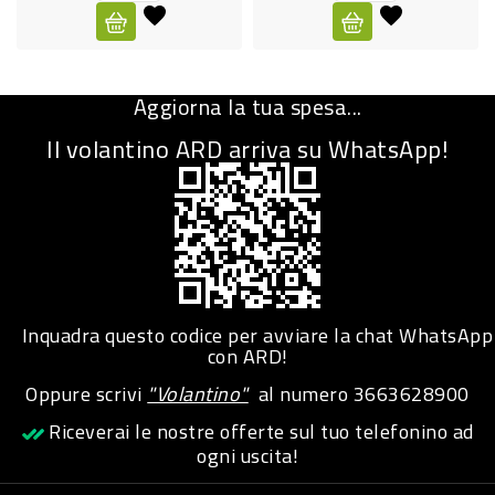
CURA
PERSONA
Aggiorna la tua spesa...
IGIENICO
Il volantino ARD arriva su WhatsApp!
SANITARI
ACCESSORI
PERSONA
PUERICULTURA
IGIENE
Inquadra questo codice per avviare la chat WhatsApp
PERSONA
con ARD!
Oppure scrivi
"Volantino"
al numero
3663628900
PETS
Riceverai le nostre offerte sul tuo telefonino ad
ogni uscita!
PET
ACCESSORI