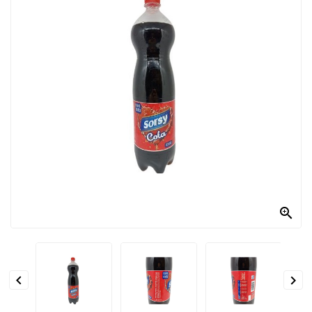
PRODOTTI
PER
CONDIRE
DOLCIARIO
PRODOTTI
DA
FORNO
RICORRENZE
PASQUALI

PREPARATI
ALIMENTI
INFANZIA


PASTA,