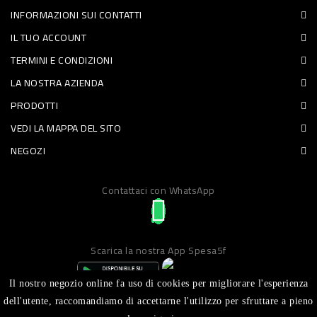
INFORMAZIONI SUI CONTATTI
PET
IL TUO ACCOUNT
FOOD
TERMINI E CONDIZIONI
LA NOSTRA AZIENDA
FRESCHI
PRODOTTI
PIATTI
VEDI LA MAPPA DEL SITO
PRONTI
NEGOZI
E
Contattaci con WhatsApp
CONDIMENTI
CARNE
ORTOFRUTTA
Scarica la nostra App Spesa5f
UOVA
Il nostro negozio online fa uso di cookies per migliorare l'esperienza
PANIFICI
dell'utente, raccomandiamo di accettarne l'utilizzo per sfruttare a pieno