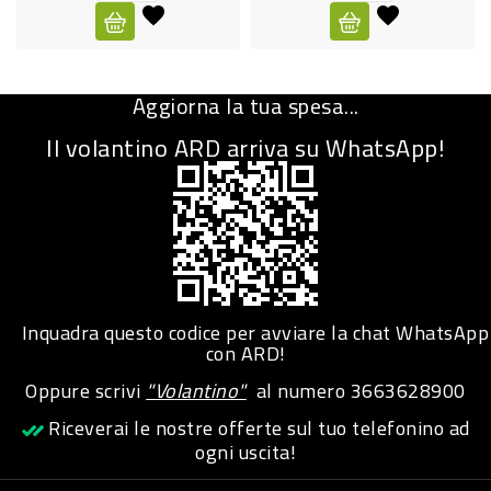
CURA
PERSONA
Aggiorna la tua spesa...
IGIENICO
Il volantino ARD arriva su WhatsApp!
SANITARI
ACCESSORI
PERSONA
PUERICULTURA
IGIENE
Inquadra questo codice per avviare la chat WhatsApp
PERSONA
con ARD!
Oppure scrivi
"Volantino"
al numero
3663628900
PETS
Riceverai le nostre offerte sul tuo telefonino ad
ogni uscita!
PET
ACCESSORI