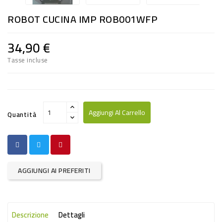
RISO
ROBOT CUCINA IMP ROB001WFP
E
FARINA
34,90 €
DIETETICO
Tasse incluse
NATURALI
SNACKS
ALIMENTI
Aggiungi Al Carrello
Quantità
CONSERVATI
CURA
CASA
AGGIUNGI AI PREFERITI
INSETTICIDI
CARTA
Descrizione
Dettagli