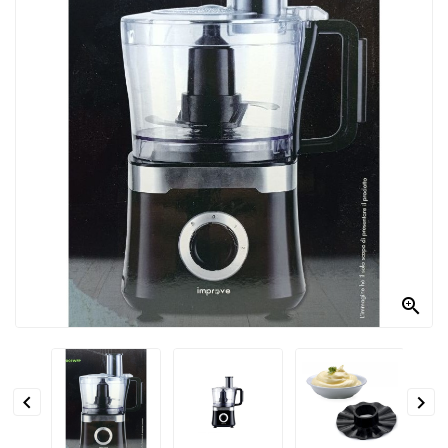
PRODOTTI
PER
CONDIRE
DOLCIARIO
PRODOTTI
DA
FORNO
RICORRENZE
PASQUALI

PREPARATI
ALIMENTI
INFANZIA


PASTA,