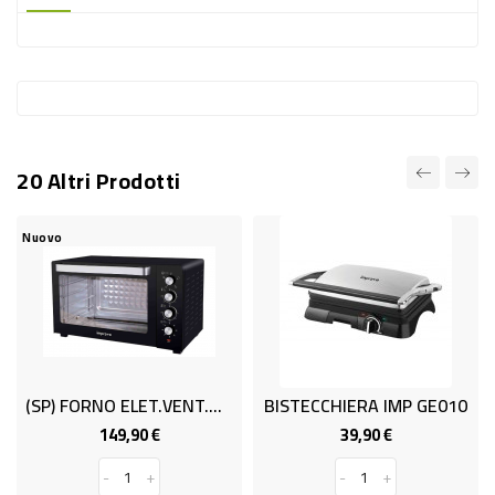
-
PLASTICA
-
AFFINI
LAVAGGIO
20 Altri Prodotti
STOVIGLIE
DEODORANTI
Nuovo
DETERSIVI
TESSUTI
DETERGENTI
SUPERFICI
(SP) FORNO ELET.VENT.HOU FE100 L100
BISTECCHIERA IMP GE010
ACCESSORI
149,90 €
39,90 €
Prezzo
Prezzo
CASA
-
+
-
+