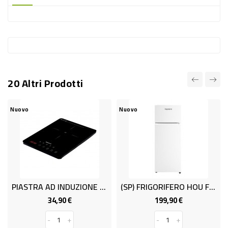
-
PLASTICA
-
AFFINI
LAVAGGIO
20 Altri Prodotti
STOVIGLIE
DEODORANTI
Nuovo
Nuovo
DETERSIVI
TESSUTI
DETERGENTI
SUPERFICI
PIASTRA AD INDUZIONE HOU PI98D
(SP) FRIGORIFERO HOU FR275DT.LT.240
ACCESSORI
34,90 €
199,90 €
Prezzo
Prezzo
CASA
-
+
-
+