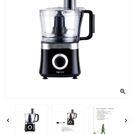
PRODOTTI
PER
CONDIRE
DOLCIARIO
PRODOTTI
DA
FORNO
RICORRENZE
PASQUALI

PREPARATI
ALIMENTI
INFANZIA


PASTA,