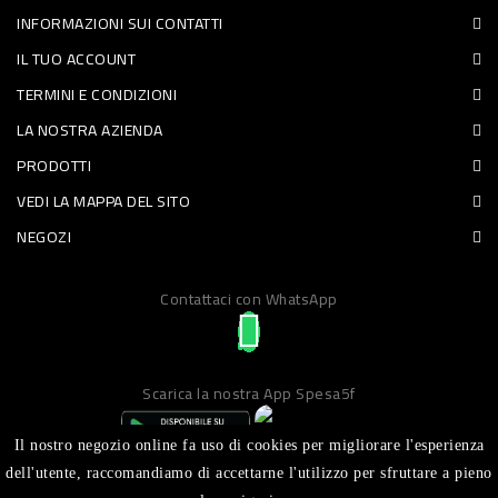
INFORMAZIONI SUI CONTATTI
PET
IL TUO ACCOUNT
FOOD
TERMINI E CONDIZIONI
LA NOSTRA AZIENDA
FRESCHI
PRODOTTI
PIATTI
VEDI LA MAPPA DEL SITO
PRONTI
NEGOZI
E
Contattaci con WhatsApp
CONDIMENTI
CARNE
ORTOFRUTTA
Scarica la nostra App Spesa5f
UOVA
Il nostro negozio online fa uso di cookies per migliorare l'esperienza
PANIFICI
dell'utente, raccomandiamo di accettarne l'utilizzo per sfruttare a pieno