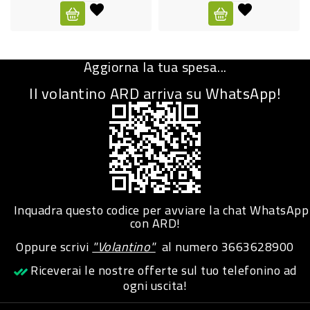
CURA
PERSONA
Aggiorna la tua spesa...
IGIENICO
Il volantino ARD arriva su WhatsApp!
SANITARI
ACCESSORI
PERSONA
PUERICULTURA
IGIENE
Inquadra questo codice per avviare la chat WhatsApp
PERSONA
con ARD!
Oppure scrivi
"Volantino"
al numero
3663628900
PETS
Riceverai le nostre offerte sul tuo telefonino ad
ogni uscita!
PET
ACCESSORI