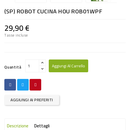
RISO
(SP) ROBOT CUCINA HOU ROB01WPF
E
FARINA
29,90 €
DIETETICO
Tasse incluse
NATURALI
SNACKS
ALIMENTI
Aggiungi Al Carrello
Quantità
CONSERVATI
CURA
CASA
AGGIUNGI AI PREFERITI
INSETTICIDI
CARTA
Descrizione
Dettagli