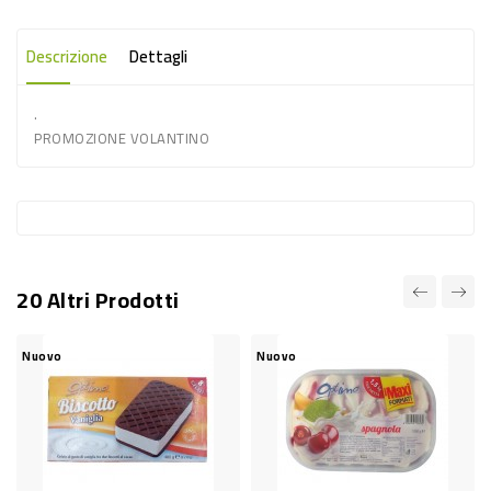
-
PLASTICA
Descrizione
Dettagli
-
.
AFFINI
PROMOZIONE VOLANTINO
LAVAGGIO
STOVIGLIE
DEODORANTI
DETERSIVI
20 Altri Prodotti
TESSUTI
DETERGENTI
Nuovo
Nuovo
SUPERFICI
ACCESSORI
CASA