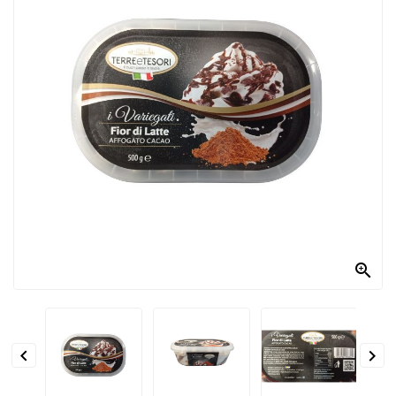
PRODOTTI
PER
CONDIRE
DOLCIARIO
PRODOTTI
DA
FORNO
RICORRENZE
PASQUALI

PREPARATI
ALIMENTI
INFANZIA


PASTA,