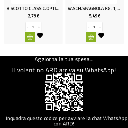
BISCOTTO CLASSIC.OPTIMO GR.400
VASCH.SPAGNOLA KG. 1,5 OPTIMO
CURA
PERSONA
2,79 €
5,49 €
Prezzo
Prezzo
-
+
-
+
IGIENICO
SANITARI
ACCESSORI
Aggiorna la tua spesa...
PERSONA
PUERICULTURA
Il volantino ARD arriva su WhatsApp!
IGIENE
PERSONA
PETS
PET
Inquadra questo codice per avviare la chat WhatsApp
con ARD!
ACCESSORI