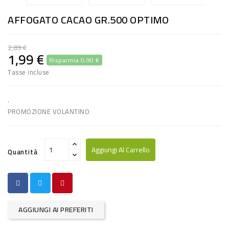
RISO
AFFOGATO CACAO GR.500 OPTIMO
E
FARINA
2,89 €
1,99 €
Risparmia 0,90 €
DIETETICO
Tasse incluse
NATURALI
SNACKS
.
PROMOZIONE VOLANTINO
ALIMENTI
CONSERVATI
Aggiungi Al Carrello
Quantità
CURA
CASA
INSETTICIDI
AGGIUNGI AI PREFERITI
CARTA