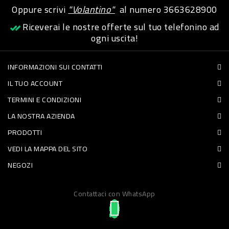
Oppure scrivi
"Volantino"
al numero
3663628900
PET
Riceverai le nostre offerte sul tuo telefonino ad
FOOD
ogni uscita!
FRESCHI
INFORMAZIONI SUI CONTATTI
IL TUO ACCOUNT
PIATTI
TERMINI E CONDIZIONI
PRONTI
LA NOSTRA AZIENDA
E
PRODOTTI
CONDIMENTI
VEDI LA MAPPA DEL SITO
CARNE
NEGOZI
ORTOFRUTTA
UOVA
Contattaci con WhatsApp
PANIFICI