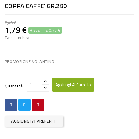
COPPA CAFFE' GR.280
RISO
E
2,49 €
FARINA
1,79 €
Risparmia 0,70 €
DIETETICO
Tasse incluse
NATURALI
.
SNACKS
PROMOZIONE VOLANTINO
ALIMENTI
CONSERVATI
Aggiungi Al Carrello
Quantità
CURA
CASA
INSETTICIDI
AGGIUNGI AI PREFERITI
CARTA