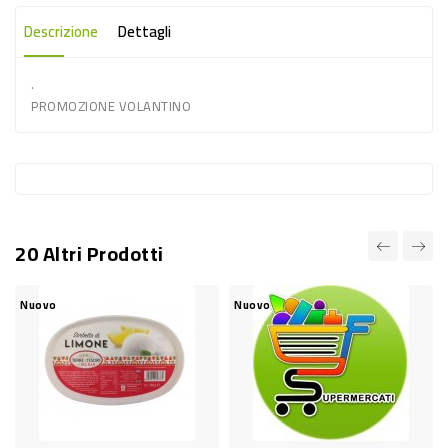
-
Descrizione
Dettagli
PLASTICA
-
.
PROMOZIONE VOLANTINO
AFFINI
LAVAGGIO
STOVIGLIE
DEODORANTI
DETERSIVI
20 Altri Prodotti
TESSUTI
Nuovo
Nuovo
DETERGENTI
SUPERFICI
ACCESSORI
CASA