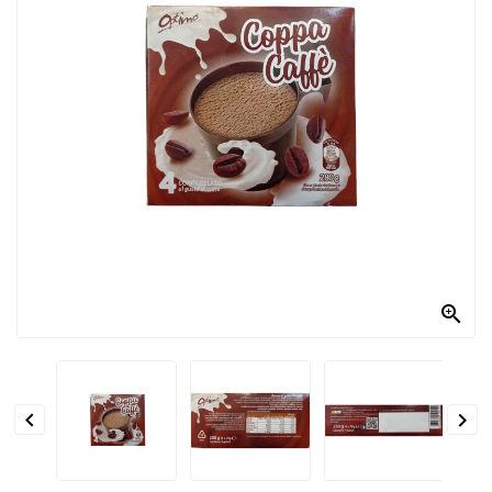
PRODOTTI
PER
CONDIRE
DOLCIARIO
PRODOTTI
DA
FORNO
RICORRENZE
PASQUALI

PREPARATI
ALIMENTI


INFANZIA
PASTA,