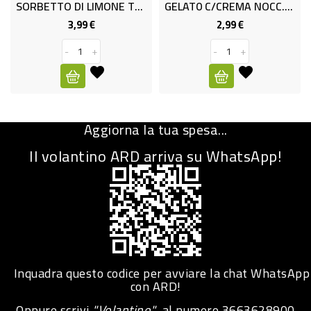
SORBETTO DI LIMONE T&T GR.700
GELAT0 C/CREMA NOCC.CACA GR300
CURA
3,99 €
2,99 €
Prezzo
Prezzo
PERSONA
-
+
-
+
IGIENICO
SANITARI
ACCESSORI
Aggiorna la tua spesa...
PERSONA
Il volantino ARD arriva su WhatsApp!
PUERICULTURA
IGIENE
PERSONA
PETS
Inquadra questo codice per avviare la chat WhatsApp
PET
con ARD!
Oppure scrivi
"Volantino"
al numero
3663628900
ACCESSORI