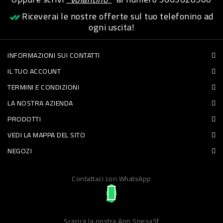
Riceverai le nostre offerte sul tuo telefonino ad
PET
ogni uscita!
FOOD
INFORMAZIONI SUI CONTATTI
FRESCHI
IL TUO ACCOUNT
PIATTI
TERMINI E CONDIZIONI
PRONTI
LA NOSTRA AZIENDA
E
PRODOTTI
VEDI LA MAPPA DEL SITO
CONDIMENTI
NEGOZI
CARNE
ORTOFRUTTA
Contattaci con WhatsApp
UOVA
PANIFICI
Scarica la nostra App Spesa5f