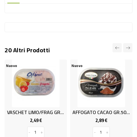
-
PLASTICA
-
AFFINI
LAVAGGIO
20 Altri Prodotti
STOVIGLIE
DEODORANTI
Nuovo
Nuovo
DETERSIVI
TESSUTI
DETERGENTI
SUPERFICI
VASCHET LIMO/FRAG GR.500 OPTIM
AFFOGATO CACAO GR.500 OPTIMO
ACCESSORI
2,49 €
2,89 €
Prezzo
Prezzo
CASA
-
+
-
+