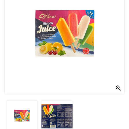
PRODOTTI
PER
CONDIRE
DOLCIARIO
PRODOTTI
DA
FORNO
RICORRENZE
PASQUALI

PREPARATI
ALIMENTI
INFANZIA
PASTA,