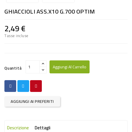
RISO
GHIACCIOLI ASS.X10 G.700 OPTIM
E
FARINA
2,49 €
DIETETICO
Tasse incluse
NATURALI
SNACKS
ALIMENTI
Aggiungi Al Carrello
Quantità
CONSERVATI
CURA
CASA
AGGIUNGI AI PREFERITI
INSETTICIDI
CARTA
Descrizione
Dettagli