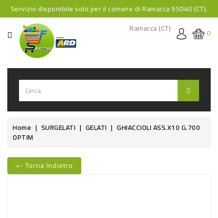
Servizio disponibile solo per il comune di Ramacca 95040 (CT).
CATEGORIA
Ramacca (CT)
0
HOME
BEVANDE
BEVANDE
ANALCOLICHE
BEVANDE
Home
SURGELATI
GELATI
GHIACCIOLI ASS.X10 G.700
OPTIM
ALCOLICHE
BEVANDE
<- Torna Indietro
CALDE
Nuovo
FOOD