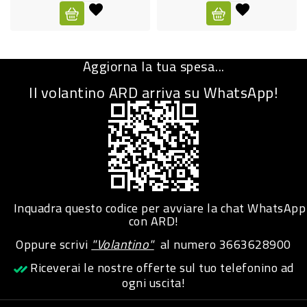
CURA
PERSONA
Aggiorna la tua spesa...
IGIENICO
Il volantino ARD arriva su WhatsApp!
SANITARI
ACCESSORI
PERSONA
PUERICULTURA
IGIENE
Inquadra questo codice per avviare la chat WhatsApp
PERSONA
con ARD!
Oppure scrivi
"Volantino"
al numero
3663628900
PETS
Riceverai le nostre offerte sul tuo telefonino ad
ogni uscita!
PET
ACCESSORI