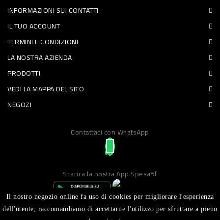
INFORMAZIONI SUI CONTATTI
PET
IL TUO ACCOUNT
FOOD
TERMINI E CONDIZIONI
LA NOSTRA AZIENDA
FRESCHI
PRODOTTI
PIATTI
VEDI LA MAPPA DEL SITO
PRONTI
NEGOZI
E
Contattaci con WhatsApp
CONDIMENTI
CARNE
ORTOFRUTTA
Scarica la nostra App Spesa5f
UOVA
Il nostro negozio online fa uso di cookies per migliorare l'esperienza
PANIFICI
dell'utente, raccomandiamo di accettarne l'utilizzo per sfruttare a pieno