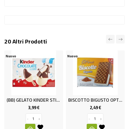
-
PLASTICA
-
AFFINI
20 Altri Prodotti
LAVAGGIO
STOVIGLIE
Nuovo
Nuovo
N
DEODORANTI
DETERSIVI
TESSUTI
DETERGENTI
(BB) GELATO KINDER STICK X4 GR.220
BISCOTTO BIGUSTO OPTIMO GR.300
SUPERFICI
3,99 €
2,49 €
Prezzo
Prezzo
ACCESSORI
-
+
-
+
CASA