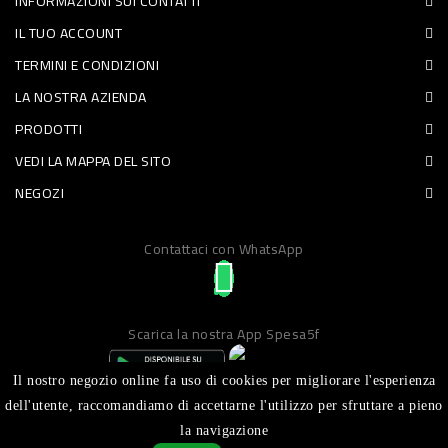
INFORMAZIONI SUI CONTATTI
PET
IL TUO ACCOUNT
TERMINI E CONDIZIONI
FOOD
LA NOSTRA AZIENDA
FRESCHI
PRODOTTI
VEDI LA MAPPA DEL SITO
PIATTI
NEGOZI
PRONTI
E
Contattaci con WhatsApp
CONDIMENTI
CARNE
Scarica la nostra App Spesa5f
ORTOFRUTTA
UOVA
Il nostro negozio online fa uso di cookies per migliorare l'esperienza
dell'utente, raccomandiamo di accettarne l'utilizzo per sfruttare a pieno
PANIFICI
la navigazione
Realizzato da ICT S.R.L