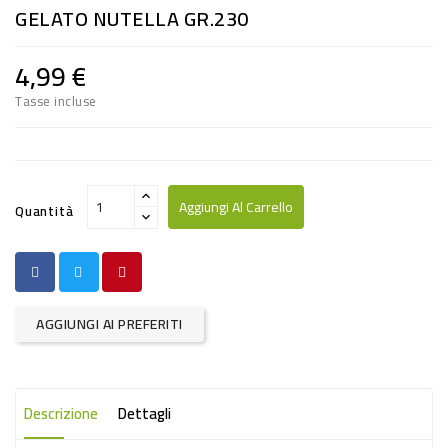
GELATO NUTELLA GR.230
RISO
E
4,99 €
FARINA
Tasse incluse
DIETETICO
NATURALI
SNACKS
Aggiungi Al Carrello
Quantità
ALIMENTI
CONSERVATI
CURA
AGGIUNGI AI PREFERITI
CASA
INSETTICIDI
Descrizione
Dettagli
CARTA