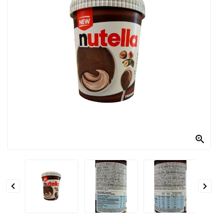
PRODOTTI
PER
CONDIRE
DOLCIARIO
PRODOTTI
DA
FORNO
RICORRENZE
PASQUALI

PREPARATI
ALIMENTI


INFANZIA
PASTA,