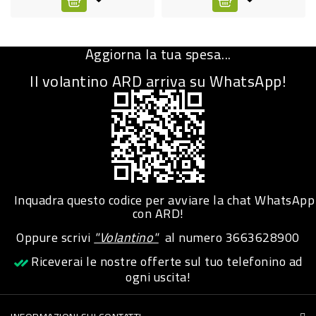
CURA
PERSONA
Aggiorna la tua spesa...
IGIENICO
Il volantino ARD arriva su WhatsApp!
SANITARI
ACCESSORI
PERSONA
PUERICULTURA
IGIENE
Inquadra questo codice per avviare la chat WhatsApp
con ARD!
PERSONA
Oppure scrivi
"Volantino"
al numero
3663628900
PETS
Riceverai le nostre offerte sul tuo telefonino ad
ogni uscita!
PET
ACCESSORI