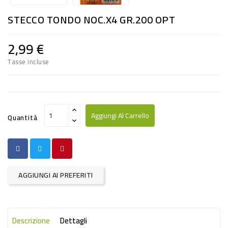
RISO
STECCO TONDO NOC.X4 GR.200 OPT
E
FARINA
2,99 €
DIETETICO
Tasse incluse
NATURALI
SNACKS
ALIMENTI
Aggiungi Al Carrello
Quantità
CONSERVATI
CURA
CASA
AGGIUNGI AI PREFERITI
INSETTICIDI
CARTA
Descrizione
Dettagli