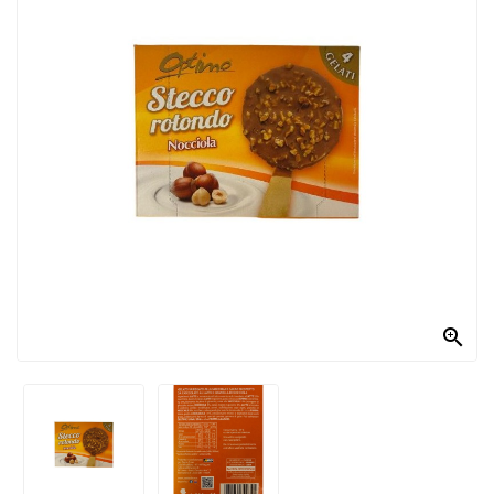
PRODOTTI
PER
CONDIRE
DOLCIARIO
PRODOTTI
DA
FORNO
RICORRENZE
PASQUALI

PREPARATI
ALIMENTI
INFANZIA
PASTA,