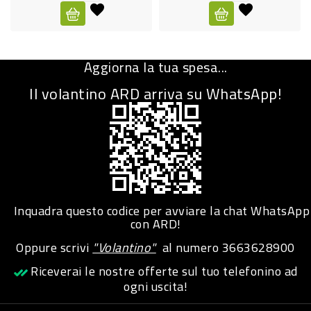
CURA
PERSONA
Aggiorna la tua spesa...
IGIENICO
Il volantino ARD arriva su WhatsApp!
SANITARI
ACCESSORI
PERSONA
PUERICULTURA
IGIENE
Inquadra questo codice per avviare la chat WhatsApp
PERSONA
con ARD!
Oppure scrivi
"Volantino"
al numero
3663628900
PETS
Riceverai le nostre offerte sul tuo telefonino ad
ogni uscita!
PET
ACCESSORI