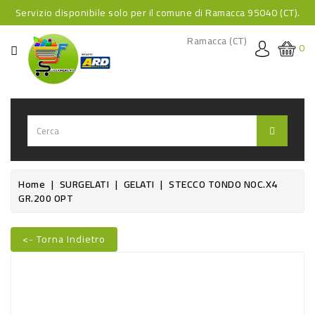
Servizio disponibile solo per il comune di Ramacca 95040 (CT).
CATEGORIA
Ramacca (CT)
0
HOME
BEVANDE
BEVANDE
ANALCOLICHE
BEVANDE
Home
SURGELATI
GELATI
STECCO TONDO NOC.X4
GR.200 OPT
ALCOLICHE
BEVANDE
<- Torna Indietro
CALDE
Nuovo
FOOD