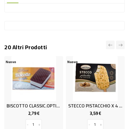
-
PLASTICA
-
AFFINI
LAVAGGIO
20 Altri Prodotti
STOVIGLIE
DEODORANTI
Nuovo
Nuovo
N
DETERSIVI
TESSUTI
DETERGENTI
SUPERFICI
BISCOTTO CLASSIC.OPTIMO GR.400
STECCO PISTACCHIO X 4 G.260 T&
ACCESSORI
2,79 €
3,59 €
Prezzo
Prezzo
CASA
-
+
-
+