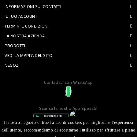
INFORMAZIONI SUI CONTATTI
PET
IL TUO ACCOUNT
FOOD
TERMINI E CONDIZIONI
LA NOSTRA AZIENDA
FRESCHI
PRODOTTI
PIATTI
VEDI LA MAPPA DEL SITO
PRONTI
NEGOZI
E
Contattaci con WhatsApp
CONDIMENTI
CARNE
ORTOFRUTTA
Scarica la nostra App Spesa5f
UOVA
Il nostro negozio online fa uso di cookies per migliorare l'esperienza
PANIFICI
dell'utente, raccomandiamo di accettarne l'utilizzo per sfruttare a pieno