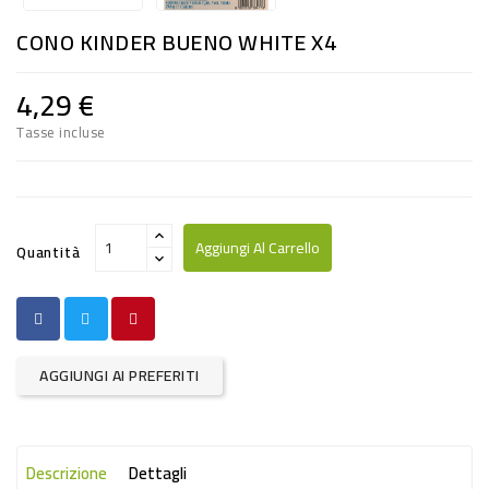
RISO
CONO KINDER BUENO WHITE X4
E
FARINA
4,29 €
DIETETICO
Tasse incluse
NATURALI
SNACKS
ALIMENTI
Aggiungi Al Carrello
Quantità
CONSERVATI
CURA
CASA
AGGIUNGI AI PREFERITI
INSETTICIDI
CARTA
Descrizione
Dettagli