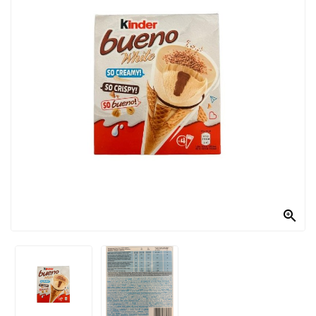
PRODOTTI
PER
CONDIRE
DOLCIARIO
PRODOTTI
DA
FORNO
RICORRENZE
PASQUALI

PREPARATI
ALIMENTI
INFANZIA
PASTA,