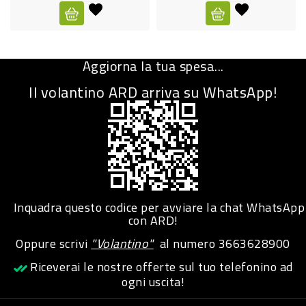
CURA
PERSONA
Aggiorna la tua spesa...
IGIENICO
Il volantino ARD arriva su WhatsApp!
SANITARI
ACCESSORI
PERSONA
PUERICULTURA
IGIENE
Inquadra questo codice per avviare la chat WhatsApp
PERSONA
con ARD!
Oppure scrivi
"Volantino"
al numero
3663628900
PETS
Riceverai le nostre offerte sul tuo telefonino ad
ogni uscita!
PET
ACCESSORI