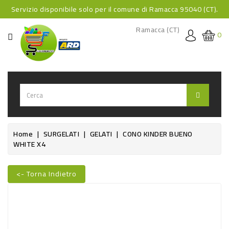
Servizio disponibile solo per il comune di Ramacca 95040 (CT).
CATEGORIA
Ramacca (CT)
0
HOME
BEVANDE
BEVANDE
ANALCOLICHE
BEVANDE
Home
SURGELATI
GELATI
CONO KINDER BUENO
WHITE X4
ALCOLICHE
BEVANDE
<- Torna Indietro
CALDE
FOOD