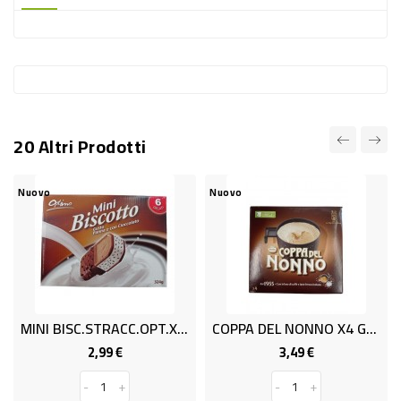
-
PLASTICA
-
AFFINI
LAVAGGIO
20 Altri Prodotti
STOVIGLIE
DEODORANTI
Nuovo
Nuovo
DETERSIVI
TESSUTI
DETERGENTI
SUPERFICI
MINI BISC.STRACC.OPT.x6 GR.324
COPPA DEL NONNO X4 GR.260
ACCESSORI
2,99 €
3,49 €
Prezzo
Prezzo
CASA
-
+
-
+