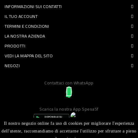
INFORMAZIONI SUI CONTATTI
PET
IL TUO ACCOUNT
FOOD
TERMINI E CONDIZIONI
LA NOSTRA AZIENDA
FRESCHI
PRODOTTI
PIATTI
VEDI LA MAPPA DEL SITO
PRONTI
NEGOZI
E
Contattaci con WhatsApp
CONDIMENTI
CARNE
ORTOFRUTTA
Scarica la nostra App Spesa5f
UOVA
Il nostro negozio online fa uso di cookies per migliorare l'esperienza
PANIFICI
dell'utente, raccomandiamo di accettarne l'utilizzo per sfruttare a pieno