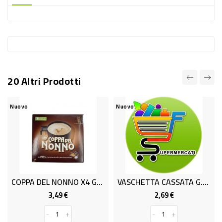
-
PLASTICA
-
AFFINI
LAVAGGIO
20 Altri Prodotti
STOVIGLIE
DEODORANTI
Nuovo
Nuovo
DETERSIVI
TESSUTI
DETERGENTI
SUPERFICI
COPPA DEL NONNO X4 GR.260
VASCHETTA CASSATA G.400
GELATO NU
ACCESSORI
3,49 €
2,69 €
4
Prezzo
Prezzo
CASA
-
+
-
+
-