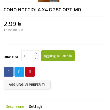
RISO
CONO NOCCIOLA X4 G.280 OPTIMO
E
FARINA
2,99 €
DIETETICO
Tasse incluse
NATURALI
SNACKS
ALIMENTI
Aggiungi Al Carrello
Quantità
CONSERVATI
CURA
CASA
AGGIUNGI AI PREFERITI
INSETTICIDI
CARTA
Descrizione
Dettagli