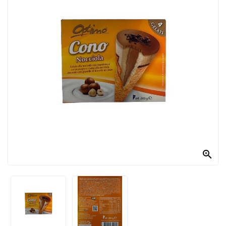
PRODOTTI
PER
CONDIRE
DOLCIARIO
PRODOTTI
DA
FORNO
RICORRENZE
PASQUALI

PREPARATI
ALIMENTI
INFANZIA
PASTA,