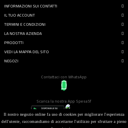
INFORMAZIONI SUI CONTATTI
PET
IL TUO ACCOUNT
FOOD
TERMINI E CONDIZIONI
LA NOSTRA AZIENDA
FRESCHI
PRODOTTI
PIATTI
VEDI LA MAPPA DEL SITO
PRONTI
NEGOZI
E
Contattaci con WhatsApp
CONDIMENTI
CARNE
ORTOFRUTTA
Scarica la nostra App Spesa5f
UOVA
Il nostro negozio online fa uso di cookies per migliorare l'esperienza
PANIFICI
dell'utente, raccomandiamo di accettarne l'utilizzo per sfruttare a pieno