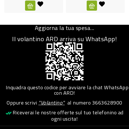
CURA
PERSONA
Aggiorna la tua spesa...
IGIENICO
Il volantino ARD arriva su WhatsApp!
SANITARI
ACCESSORI
PERSONA
PUERICULTURA
IGIENE
Inquadra questo codice per avviare la chat WhatsApp
PERSONA
con ARD!
Oppure scrivi
"Volantino"
al numero
3663628900
PETS
Riceverai le nostre offerte sul tuo telefonino ad
ogni uscita!
PET
ACCESSORI