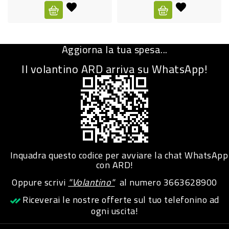
CURA
PERSONA
Aggiorna la tua spesa...
IGIENICO
Il volantino ARD arriva su WhatsApp!
SANITARI
ACCESSORI
PERSONA
PUERICULTURA
IGIENE
Inquadra questo codice per avviare la chat WhatsApp
PERSONA
con ARD!
Oppure scrivi
"Volantino"
al numero
3663628900
PETS
Riceverai le nostre offerte sul tuo telefonino ad
ogni uscita!
PET
ACCESSORI