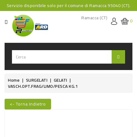
Servizio disponibile solo per il comune di Ramacca 95040 (CT).
CATEGORIA
Ramacca (CT)
0
HOME
BEVANDE
BEVANDE
ANALCOLICHE
BEVANDE
Home
SURGELATI
GELATI
VASCH.OPT.FRAG/LIMO/PESCA KG.1
ALCOLICHE
BEVANDE
<- Torna Indietro
CALDE
Nuovo
FOOD