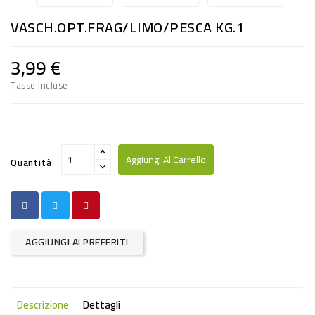
RISO
VASCH.OPT.FRAG/LIMO/PESCA KG.1
E
FARINA
3,99 €
DIETETICO
Tasse incluse
NATURALI
SNACKS
ALIMENTI
Aggiungi Al Carrello
Quantità
CONSERVATI
CURA
CASA
AGGIUNGI AI PREFERITI
INSETTICIDI
CARTA
Descrizione
Dettagli