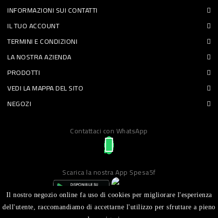
INFORMAZIONI SUI CONTATTI
PET
IL TUO ACCOUNT
FOOD
TERMINI E CONDIZIONI
LA NOSTRA AZIENDA
FRESCHI
PRODOTTI
PIATTI
VEDI LA MAPPA DEL SITO
PRONTI
NEGOZI
E
Contattaci con WhatsApp
CONDIMENTI
CARNE
ORTOFRUTTA
Scarica la nostra App Spesa5f
UOVA
Il nostro negozio online fa uso di cookies per migliorare l'esperienza
PANIFICI
dell'utente, raccomandiamo di accettarne l'utilizzo per sfruttare a pieno