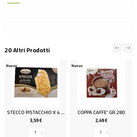
-
PLASTICA
-
AFFINI
LAVAGGIO
20 Altri Prodotti
STOVIGLIE
DEODORANTI
Nuovo
Nuovo
DETERSIVI
TESSUTI
DETERGENTI
SUPERFICI
STECCO PISTACCHIO X 4 G.260 T&
COPPA CAFFE' GR.280
ACCESSORI
3,59 €
2,49 €
Prezzo
Prezzo
CASA
-
+
-
+