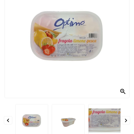
PRODOTTI
PER
CONDIRE
DOLCIARIO
PRODOTTI
DA
FORNO
RICORRENZE
PASQUALI

PREPARATI
ALIMENTI
INFANZIA


PASTA,