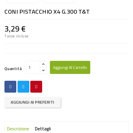
RISO
CONI PISTACCHIO X4 G.300 T&T
E
FARINA
3,29 €
DIETETICO
Tasse incluse
NATURALI
SNACKS
ALIMENTI
Aggiungi Al Carrello
Quantità
CONSERVATI
CURA
CASA
AGGIUNGI AI PREFERITI
INSETTICIDI
CARTA
Descrizione
Dettagli