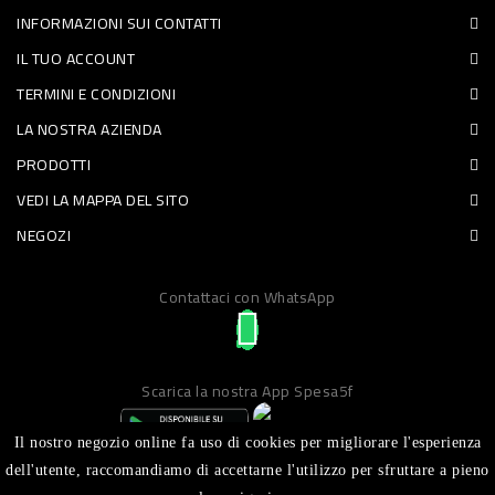
INFORMAZIONI SUI CONTATTI
PET
IL TUO ACCOUNT
FOOD
TERMINI E CONDIZIONI
LA NOSTRA AZIENDA
FRESCHI
PRODOTTI
PIATTI
VEDI LA MAPPA DEL SITO
PRONTI
NEGOZI
E
Contattaci con WhatsApp
CONDIMENTI
CARNE
ORTOFRUTTA
Scarica la nostra App Spesa5f
UOVA
Il nostro negozio online fa uso di cookies per migliorare l'esperienza
PANIFICI
dell'utente, raccomandiamo di accettarne l'utilizzo per sfruttare a pieno