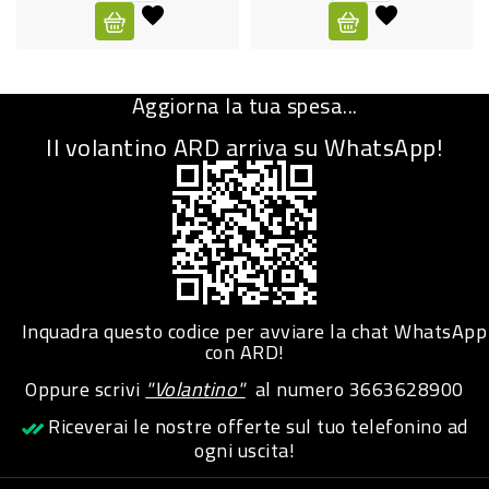
CURA
PERSONA
Aggiorna la tua spesa...
IGIENICO
Il volantino ARD arriva su WhatsApp!
SANITARI
ACCESSORI
PERSONA
PUERICULTURA
IGIENE
Inquadra questo codice per avviare la chat WhatsApp
PERSONA
con ARD!
Oppure scrivi
"Volantino"
al numero
3663628900
PETS
Riceverai le nostre offerte sul tuo telefonino ad
ogni uscita!
PET
ACCESSORI