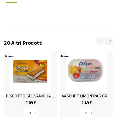
-
PLASTICA
-
AFFINI
LAVAGGIO
20 Altri Prodotti
STOVIGLIE
DEODORANTI
Nuovo
Nuovo
DETERSIVI
TESSUTI
DETERGENTI
SUPERFICI
BISCOTTO GEL.VANIGLIA X12 OPTI
VASCHET LIMO/FRAG GR.500 OPTIM
ACCESSORI
3,89 €
2,49 €
Prezzo
Prezzo
CASA
-
+
-
+