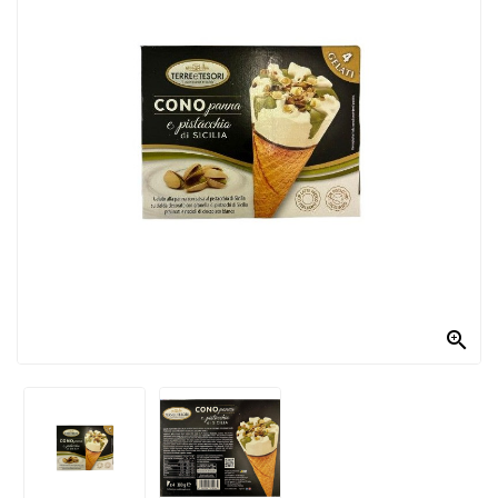
PRODOTTI
PER
CONDIRE
DOLCIARIO
PRODOTTI
DA
FORNO
RICORRENZE
PASQUALI

PREPARATI
ALIMENTI
INFANZIA
PASTA,