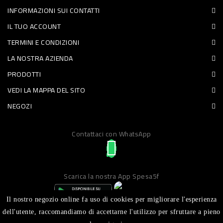
INFORMAZIONI SUI CONTATTI
PET
IL TUO ACCOUNT
FOOD
TERMINI E CONDIZIONI
LA NOSTRA AZIENDA
FRESCHI
PRODOTTI
PIATTI
VEDI LA MAPPA DEL SITO
PRONTI
NEGOZI
E
Contattaci con WhatsApp
CONDIMENTI
CARNE
ORTOFRUTTA
Scarica la nostra App Spesa5f
UOVA
Il nostro negozio online fa uso di cookies per migliorare l'esperienza
PANIFICI
dell'utente, raccomandiamo di accettarne l'utilizzo per sfruttare a pieno