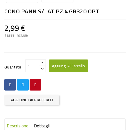
RISO
CONO PANN S/LAT PZ.4 GR320 OPT
E
FARINA
2,99 €
DIETETICO
Tasse incluse
NATURALI
SNACKS
ALIMENTI
Aggiungi Al Carrello
Quantità
CONSERVATI
CURA
CASA
AGGIUNGI AI PREFERITI
INSETTICIDI
CARTA
Descrizione
Dettagli