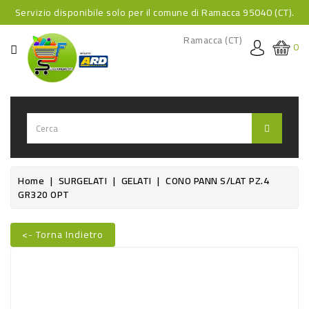
Servizio disponibile solo per il comune di Ramacca 95040 (CT).
CATEGORIA
Ramacca (CT)
0
HOME
BEVANDE
BEVANDE
ANALCOLICHE
BEVANDE
Home
SURGELATI
GELATI
CONO PANN S/LAT PZ.4
GR320 OPT
ALCOLICHE
BEVANDE
<- Torna Indietro
CALDE
Nuovo
FOOD