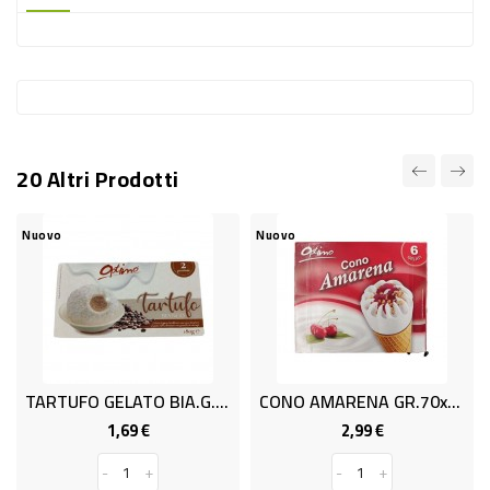
-
PLASTICA
-
AFFINI
LAVAGGIO
20 Altri Prodotti
STOVIGLIE
DEODORANTI
Nuovo
Nuovo
DETERSIVI
TESSUTI
DETERGENTI
SUPERFICI
TARTUFO GELATO BIA.G.90x2 OPT.
CONO AMARENA GR.70x6 OPTIMO
ACCESSORI
1,69 €
2,99 €
Prezzo
Prezzo
CASA
-
+
-
+