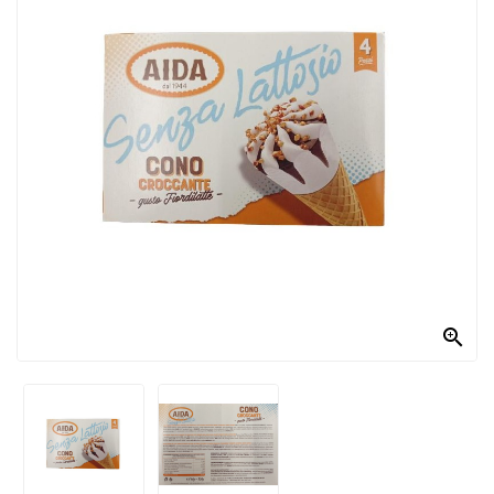
PRODOTTI
PER
CONDIRE
DOLCIARIO
PRODOTTI
DA
FORNO
RICORRENZE
PASQUALI

PREPARATI
ALIMENTI
INFANZIA
PASTA,