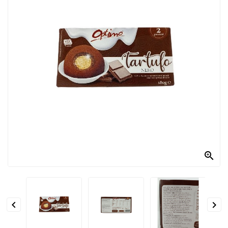
PRODOTTI
PER
CONDIRE
DOLCIARIO
PRODOTTI
DA
FORNO
RICORRENZE
PASQUALI

PREPARATI
ALIMENTI
INFANZIA


PASTA,