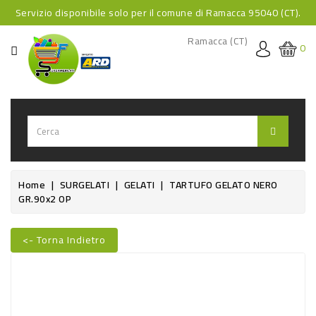
Servizio disponibile solo per il comune di Ramacca 95040 (CT).
CATEGORIA
Ramacca (CT)
0
HOME
BEVANDE
BEVANDE
ANALCOLICHE
BEVANDE
Home
SURGELATI
GELATI
TARTUFO GELATO NERO
GR.90x2 OP
ALCOLICHE
BEVANDE
<- Torna Indietro
CALDE
Nuovo
FOOD