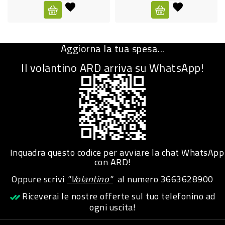
CURA
PERSONA
Aggiorna la tua spesa...
IGIENICO
Il volantino ARD arriva su WhatsApp!
SANITARI
ACCESSORI
PERSONA
PUERICULTURA
IGIENE
Inquadra questo codice per avviare la chat WhatsApp
PERSONA
con ARD!
Oppure scrivi
"Volantino"
al numero
3663628900
PETS
Riceverai le nostre offerte sul tuo telefonino ad
ogni uscita!
PET
ACCESSORI