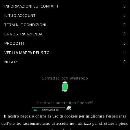
INFORMAZIONI SUI CONTATTI
PET
IL TUO ACCOUNT
FOOD
TERMINI E CONDIZIONI
LA NOSTRA AZIENDA
FRESCHI
PRODOTTI
PIATTI
VEDI LA MAPPA DEL SITO
PRONTI
NEGOZI
E
Contattaci con WhatsApp
CONDIMENTI
CARNE
ORTOFRUTTA
Scarica la nostra App Spesa5f
UOVA
Il nostro negozio online fa uso di cookies per migliorare l'esperienza
PANIFICI
dell'utente, raccomandiamo di accettarne l'utilizzo per sfruttare a pieno