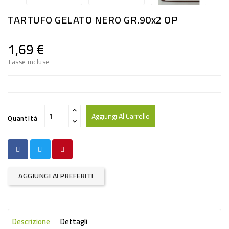
RISO
TARTUFO GELATO NERO GR.90x2 OP
E
FARINA
1,69 €
DIETETICO
Tasse incluse
NATURALI
SNACKS
ALIMENTI
Aggiungi Al Carrello
Quantità
CONSERVATI
CURA
CASA
AGGIUNGI AI PREFERITI
INSETTICIDI
CARTA
Descrizione
Dettagli