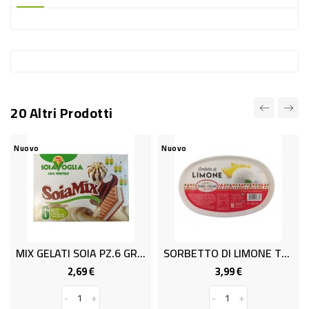
-
PLASTICA
-
AFFINI
LAVAGGIO
20 Altri Prodotti
STOVIGLIE
DEODORANTI
ovo
Nuovo
Nuovo
DETERSIVI
TESSUTI
DETERGENTI
SUPERFICI
MIX GELATI SOIA PZ.6 GR.340
SORBETTO DI LIMONE T&T GR.700
ACCESSORI
2,69 €
3,99 €
Prezzo
Prezzo
CASA
-
+
-
+