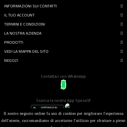
INFORMAZIONI SUI CONTATTI
PET
IL TUO ACCOUNT
FOOD
TERMINI E CONDIZIONI
LA NOSTRA AZIENDA
FRESCHI
PRODOTTI
PIATTI
VEDI LA MAPPA DEL SITO
PRONTI
NEGOZI
E
Contattaci con WhatsApp
CONDIMENTI
CARNE
ORTOFRUTTA
Scarica la nostra App Spesa5f
UOVA
Il nostro negozio online fa uso di cookies per migliorare l'esperienza
PANIFICI
dell'utente, raccomandiamo di accettarne l'utilizzo per sfruttare a pieno