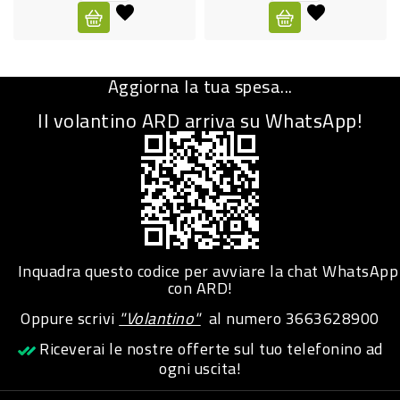
CURA
PERSONA
Aggiorna la tua spesa...
IGIENICO
Il volantino ARD arriva su WhatsApp!
SANITARI
ACCESSORI
PERSONA
PUERICULTURA
IGIENE
Inquadra questo codice per avviare la chat WhatsApp
PERSONA
con ARD!
Oppure scrivi
"Volantino"
al numero
3663628900
PETS
Riceverai le nostre offerte sul tuo telefonino ad
ogni uscita!
PET
ACCESSORI