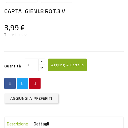
RISO
CARTA IGIENI.8 ROT.3 V
E
FARINA
3,99 €
DIETETICO
Tasse incluse
NATURALI
SNACKS
ALIMENTI
Aggiungi Al Carrello
Quantità
CONSERVATI
CURA
CASA
AGGIUNGI AI PREFERITI
INSETTICIDI
CARTA
Descrizione
Dettagli