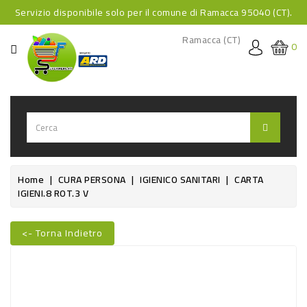
Servizio disponibile solo per il comune di Ramacca 95040 (CT).
CATEGORIA
Ramacca (CT)
0
HOME
BEVANDE
BEVANDE
ANALCOLICHE
BEVANDE
Home
CURA PERSONA
IGIENICO SANITARI
CARTA
IGIENI.8 ROT.3 V
ALCOLICHE
BEVANDE
<- Torna Indietro
CALDE
FOOD