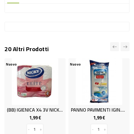
-
PLASTICA
-
AFFINI
LAVAGGIO
20 Altri Prodotti
STOVIGLIE
DEODORANTI
Nuovo
Nuovo
DETERSIVI
TESSUTI
DETERGENTI
SUPERFICI
(BB) IGIENICA X4 3V NICKY ELITE
PANNO PAVIMENTI IGIN.DET.20PZ
ACCESSORI
1,99 €
1,99 €
Prezzo
Prezzo
CASA
-
+
-
+