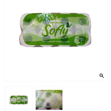
PRODOTTI
PER
CONDIRE
DOLCIARIO
PRODOTTI
DA
FORNO
RICORRENZE
PASQUALI

PREPARATI
ALIMENTI
INFANZIA
PASTA,