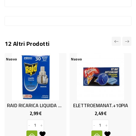
-
PLASTICA
-
AFFINI
12 Altri Prodotti
LAVAGGIO
STOVIGLIE
Nuovo
Nuovo
Nu
DEODORANTI
DETERSIVI
TESSUTI
DETERGENTI
RAID RICARICA LIQUIDA 30 NOTTI
ELETTROEMANAT.+10PIA
SUPERFICI
2,99 €
2,49 €
Prezzo
Prezzo
ACCESSORI
-
+
-
+
CASA