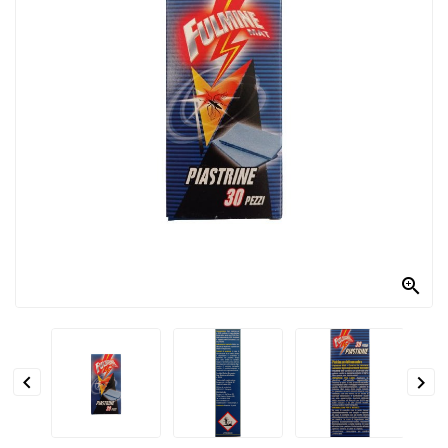
PRODOTTI
PER
CONDIRE
DOLCIARIO
PRODOTTI
DA
FORNO
RICORRENZE
PASQUALI

PREPARATI
ALIMENTI


INFANZIA
PASTA,