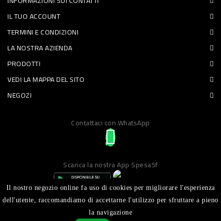
INFORMAZIONI SUI CONTATTI
PET
IL TUO ACCOUNT
TERMINI E CONDIZIONI
FOOD
LA NOSTRA AZIENDA
FRESCHI
PRODOTTI
VEDI LA MAPPA DEL SITO
PIATTI
NEGOZI
PRONTI
E
Contattaci con WhatsApp
CONDIMENTI
CARNE
Scarica la nostra App Spesa5f
ORTOFRUTTA
UOVA
Il nostro negozio online fa uso di cookies per migliorare l'esperienza
dell'utente, raccomandiamo di accettarne l'utilizzo per sfruttare a pieno
PANIFICI
la navigazione
Realizzato da ICT S.R.L