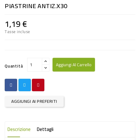
PIASTRINE ANTIZ.x30
RISO
E
1,19 €
FARINA
Tasse incluse
DIETETICO
NATURALI
SNACKS
Aggiungi Al Carrello
Quantità
ALIMENTI
CONSERVATI
CURA
AGGIUNGI AI PREFERITI
CASA
INSETTICIDI
Descrizione
Dettagli
CARTA