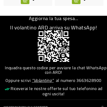
CURA
PERSONA
Aggiorna la tua spesa...
IGIENICO
Il volantino ARD arriva su WhatsApp!
SANITARI
ACCESSORI
PERSONA
PUERICULTURA
IGIENE
Inquadra questo codice per avviare la chat WhatsApp
con ARD!
PERSONA
Oppure scrivi
"Volantino"
al numero
3663628900
PETS
Riceverai le nostre offerte sul tuo telefonino ad
ogni uscita!
PET
ACCESSORI