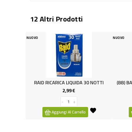
12 Altri Prodotti
NUOVO
NUOVO
RAID RICARICA LIQUIDA 30 NOTTI
(BB) BAYGON BLU
2,99 €
4,
Prezzo
-
+
-
Aggiungi Al Carrello
Aggiungi A