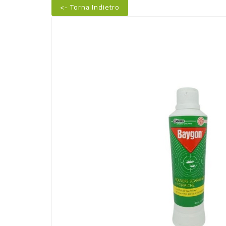
<- Torna Indietro
Nuovo