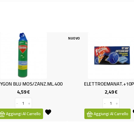
NUOVO
 MOS/ZANZ.ML.400
ELETTROEMANAT.+10PIA
59 €
2,49 €
Prezzo
Prezzo
+
-
+
l Carrello
Aggiungi Al Carrello