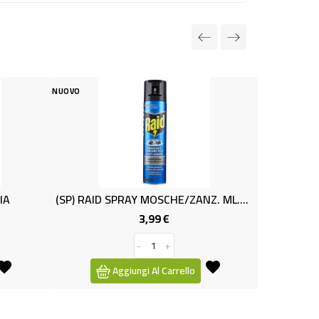
NUOVO
NUOVO
(SP) RAID SPRAY MOSCHE/ZANZ. ML.400
PIASTRINE A
3,99 €
1,19 
Prezzo
-
+
-
Aggiungi Al Carrello
Aggiungi Al C