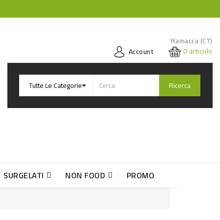
Ramacca (CT)
0
articolo
Account
Ricerca
SURGELATI
NON FOOD
PROMO