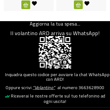
CURA
PERSONA
Aggiorna la tua spesa...
IGIENICO
Il volantino ARD arriva su WhatsApp!
SANITARI
ACCESSORI
PERSONA
PUERICULTURA
IGIENE
Inquadra questo codice per avviare la chat WhatsApp
PERSONA
con ARD!
Oppure scrivi
"Volantino"
al numero
3663628900
PETS
Riceverai le nostre offerte sul tuo telefonino ad
ogni uscita!
PET
ACCESSORI