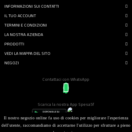
INFORMAZIONI SUI CONTATTI
PET
IL TUO ACCOUNT
FOOD
TERMINI E CONDIZIONI
LA NOSTRA AZIENDA
FRESCHI
PRODOTTI
PIATTI
VEDI LA MAPPA DEL SITO
PRONTI
NEGOZI
E
Contattaci con WhatsApp
CONDIMENTI
CARNE
ORTOFRUTTA
Scarica la nostra App Spesa5f
UOVA
Il nostro negozio online fa uso di cookies per migliorare l'esperienza
PANIFICI
dell'utente, raccomandiamo di accettarne l'utilizzo per sfruttare a pieno