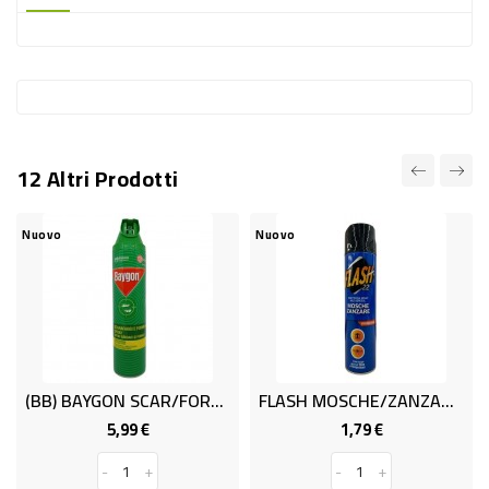
-
PLASTICA
-
AFFINI
LAVAGGIO
12 Altri Prodotti
STOVIGLIE
DEODORANTI
Nuovo
Nuovo
DETERSIVI
TESSUTI
DETERGENTI
SUPERFICI
(BB) BAYGON SCAR/FORM.SPRAY ML.400
FLASH MOSCHE/ZANZARE ML.400
ACCESSORI
5,99 €
1,79 €
Prezzo
Prezzo
CASA
-
+
-
+