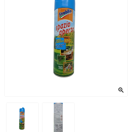
PRODOTTI
PER
CONDIRE
DOLCIARIO
PRODOTTI
DA
FORNO
RICORRENZE
PASQUALI

PREPARATI
ALIMENTI
INFANZIA
PASTA,