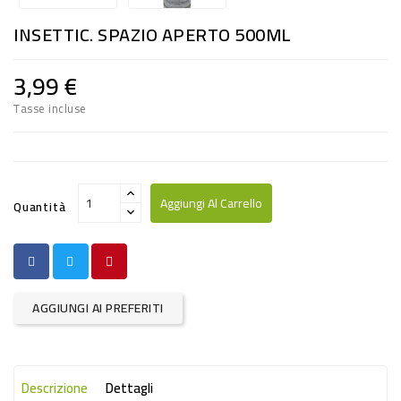
RISO
INSETTIC. SPAZIO APERTO 500ML
E
FARINA
3,99 €
DIETETICO
Tasse incluse
NATURALI
SNACKS
ALIMENTI
Aggiungi Al Carrello
Quantità
CONSERVATI
CURA
CASA
AGGIUNGI AI PREFERITI
INSETTICIDI
CARTA
Descrizione
Dettagli